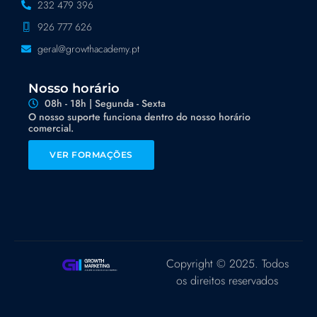
232 479 396
926 777 626
geral@growthacademy.pt
Nosso horário
08h - 18h | Segunda - Sexta
O nosso suporte funciona dentro do nosso horário
comercial.
VER FORMAÇÕES
Copyright © 2025. Todos
os direitos reservados