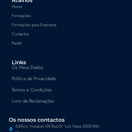
Atalhos
Home
Formações
Formações para Empresas
Contactos
Painel
Links
Os Meus Dados
Política de Privacidade
Termos e Condições
Livro de Reclamações
Os nossos contactos
Edifício Vissaium XXI Rua Dr. Luís Nava 3500-846