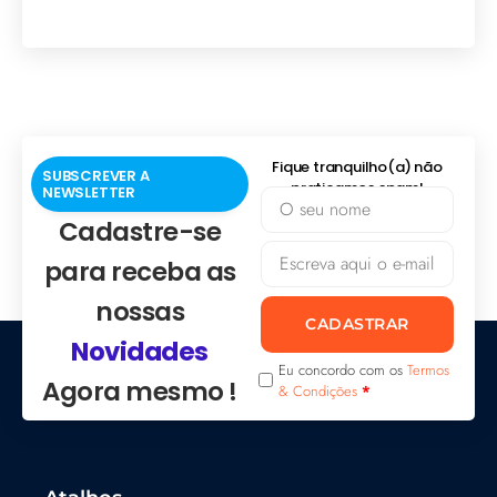
Fique tranquilho(a) não
SUBSCREVER A
praticamos spam!
NEWSLETTER
Cadastre-se
para receba as
nossas
CADASTRAR
Novidades
Eu concordo com os
Termos
Agora mesmo !
& Condições
*