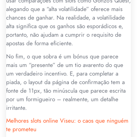
usar comparações com slots como Gonzo’s Quest,
alegando que a “alta volatilidade” oferece mais
chances de ganhar. Na realidade, a volatilidade
alta significa que os ganhos são esporádicos e,
portanto, não ajudam a cumprir o requisito de
apostas de forma eficiente.
No fim, o que sobra é um bónus que parece
mais um “presente” de um tio avarento do que
um verdadeiro incentivo. E, para completar a
piada, o layout da página de confirmação tem a
fonte de 11px, tão minúscula que parece escrita
por um formigueiro – realmente, um detalhe
irritante.
Melhores slots online Viseu: o caos que ninguém
te prometeu