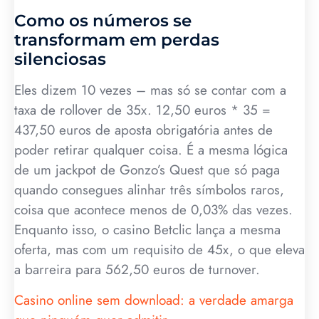
Como os números se
transformam em perdas
silenciosas
Eles dizem 10 vezes – mas só se contar com a
taxa de rollover de 35x. 12,50 euros * 35 =
437,50 euros de aposta obrigatória antes de
poder retirar qualquer coisa. É a mesma lógica
de um jackpot de Gonzo’s Quest que só paga
quando consegues alinhar três símbolos raros,
coisa que acontece menos de 0,03% das vezes.
Enquanto isso, o casino Betclic lança a mesma
oferta, mas com um requisito de 45x, o que eleva
a barreira para 562,50 euros de turnover.
Casino online sem download: a verdade amarga