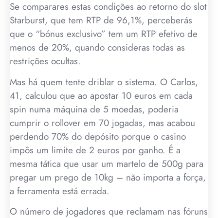
Se comparares estas condições ao retorno do slot
Starburst, que tem RTP de 96,1%, perceberás
que o “bónus exclusivo” tem um RTP efetivo de
menos de 20%, quando consideras todas as
restrições ocultas.
Mas há quem tente driblar o sistema. O Carlos,
41, calculou que ao apostar 10 euros em cada
spin numa máquina de 5 moedas, poderia
cumprir o rollover em 70 jogadas, mas acabou
perdendo 70% do depósito porque o casino
impôs um limite de 2 euros por ganho. É a
mesma tática que usar um martelo de 500g para
pregar um prego de 10kg – não importa a força,
a ferramenta está errada.
O número de jogadores que reclamam nas fóruns