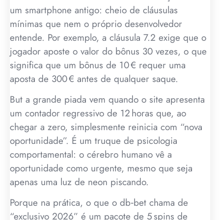
um smartphone antigo: cheio de cláusulas
mínimas que nem o próprio desenvolvedor
entende. Por exemplo, a cláusula 7.2 exige que o
jogador aposte o valor do bônus 30 vezes, o que
significa que um bônus de 10 € requer uma
aposta de 300 € antes de qualquer saque.
But a grande piada vem quando o site apresenta
um contador regressivo de 12 horas que, ao
chegar a zero, simplesmente reinicia com “nova
oportunidade”. É um truque de psicologia
comportamental: o cérebro humano vê a
oportunidade como urgente, mesmo que seja
apenas uma luz de neon piscando.
Porque na prática, o que o db‑bet chama de
“exclusivo 2026” é um pacote de 5 spins de