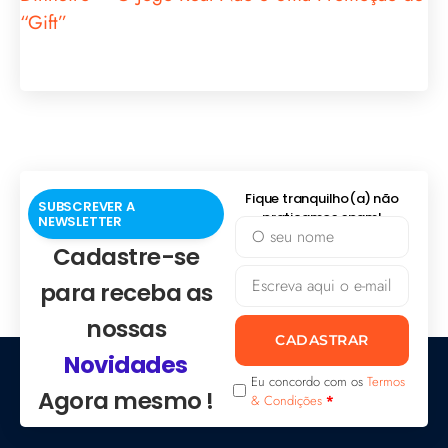
“Gift”
Fique tranquilho(a) não
SUBSCREVER A
praticamos spam!
NEWSLETTER
Cadastre-se
para receba as
nossas
CADASTRAR
Novidades
Eu concordo com os
Termos
Agora mesmo !
& Condições
*