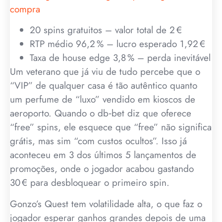
compra
20 spins gratuitos – valor total de 2 €
RTP médio 96,2 % – lucro esperado 1,92 €
Taxa de house edge 3,8 % – perda inevitável
Um veterano que já viu de tudo percebe que o
“VIP” de qualquer casa é tão autêntico quanto
um perfume de “luxo” vendido em kioscos de
aeroporto. Quando o db‑bet diz que oferece
“free” spins, ele esquece que “free” não significa
grátis, mas sim “com custos ocultos”. Isso já
aconteceu em 3 dos últimos 5 lançamentos de
promoções, onde o jogador acabou gastando
30 € para desbloquear o primeiro spin.
Gonzo’s Quest tem volatilidade alta, o que faz o
jogador esperar ganhos grandes depois de uma