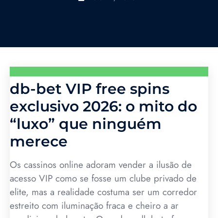
db-bet VIP free spins
exclusivo 2026: o mito do
“luxo” que ninguém
merece
Os cassinos online adoram vender a ilusão de
acesso VIP como se fosse um clube privado de
elite, mas a realidade costuma ser um corredor
estreito com iluminação fraca e cheiro a ar