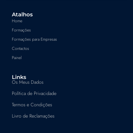
Atalhos
Home
Formações
Formações para Empresas
Contactos
Painel
Links
Os Meus Dados
Política de Privacidade
Termos e Condições
Livro de Reclamações