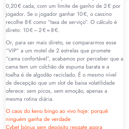
0,20 € cada, com um limite de ganho de 2 € por
jogador. Se o jogador ganhar 10 €, o cassino
recolhe 8 € como “taxa de serviço”. O cálculo é
direto: 10 € – 2 € = 8 €.
Or, para ser mais direto, se compararmos esse
“VIP” a um motel de 2 estrelas que promete
“cama confortável”, acabamos por perceber que a
cama tem um colchão de espuma barata e a
toalha é de algodão reciclado. É o mesmo nível
de decepção que um slot de baixa volatilidade
oferece: sem picos, sem emoção, apenas a
mesma rotina diária.
O caos do keno bingo ao vivo hoje: porquê
ninguém ganha de verdade
Cybet bónus sem depósito resgate agora