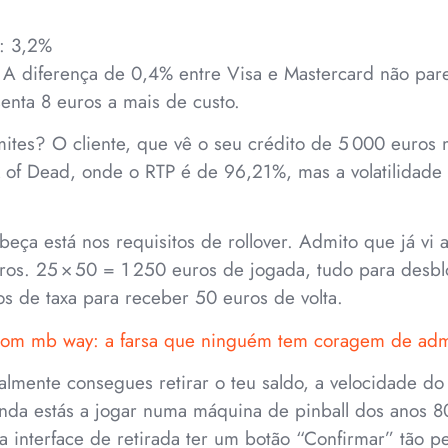
: 3,2%
s. A diferença de 0,4% entre Visa e Mastercard não pa
enta 8 euros a mais de custo.
mites? O cliente, que vê o seu crédito de 5 000 euros
 of Dead, onde o RTP é de 96,21%, mas a volatilidade
eça está nos requisitos de rollover. Admito que já vi 
os. 25 × 50 = 1 250 euros de jogada, tudo para desbl
 de taxa para receber 50 euros de volta.
 com mb way: a farsa que ninguém tem coragem de adm
nalmente consegues retirar o teu saldo, a velocidade 
inda estás a jogar numa máquina de pinball dos anos 80
 a interface de retirada ter um botão “Confirmar” tão 