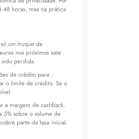
lítica de privacidade. Por
é 48 horas, mas na prática
 só um truque de
 euros nos próximos sete
 sido perdida.
ões de crédito para
ar o limite de crédito. Se o
ível.
ar a margem de cashback.
 a 5% sobre o volume de
bre parte da taxa inicial.