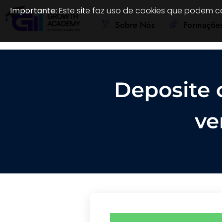
Importante:
Este site faz uso de cookies que podem c
Sobre Nós
Formaçõe
Deposite 
ve