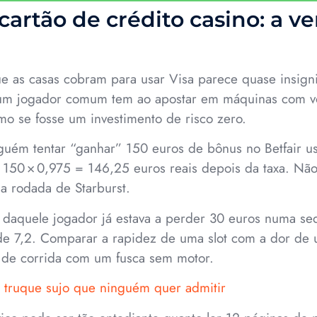
artão de crédito casino: a v
ue as casas cobram para usar Visa parece quase insign
m jogador comum tem ao apostar em máquinas com vola
mo se fosse um investimento de risco zero.
uém tentar “ganhar” 150 euros de bônus no Betfair u
 150 × 0,975 = 146,25 euros reais depois da taxa. Não 
a rodada de Starburst.
 daquele jogador já estava a perder 30 euros numa s
 de 7,2. Comparar a rapidez de uma slot com a dor de
de corrida com um fusca sem motor.
 truque sujo que ninguém quer admitir