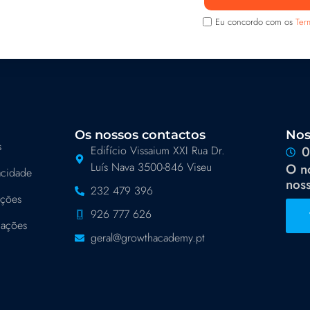
Eu concordo com os
Ter
Os nossos contactos
Nos
s
Edifício Vissaium XXI Rua Dr.
0
Luís Nava 3500-846 Viseu
O n
vacidade
noss
232 479 396
ições
926 777 626
mações
geral@growthacademy.pt