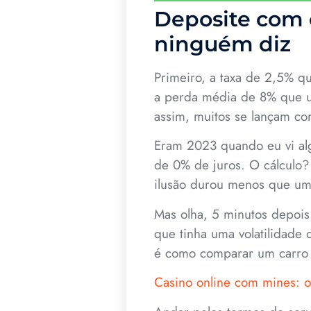
Deposite com c
ninguém diz
Primeiro, a taxa de 2,5% q
a perda média de 8% que u
assim, muitos se lançam co
Eram 2023 quando eu vi alg
de 0% de juros. O cálculo?
ilusão durou menos que um
Mas olha, 5 minutos depois
que tinha uma volatilidade
é como comparar um carro 
Casino online com mines: o