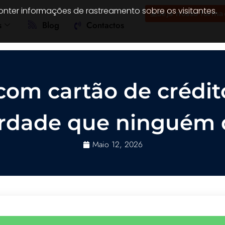
onter informações de rastreamento sobre os visitantes.
Seja nosso forma
s
Blog
Contactos
com cartão de crédito
rdade que ninguém 
Maio 12, 2026