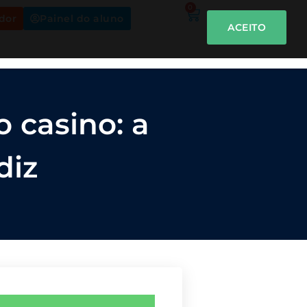
0
dor
Painel do aluno
ACEITO
 casino: a
diz