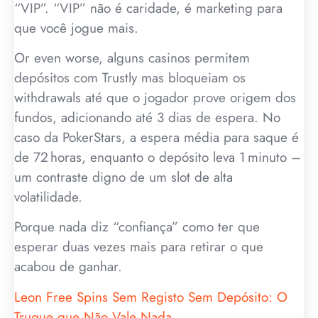
“VIP”. “VIP” não é caridade, é marketing para
que você jogue mais.
Or even worse, alguns casinos permitem
depósitos com Trustly mas bloqueiam os
withdrawals até que o jogador prove origem dos
fundos, adicionando até 3 dias de espera. No
caso da PokerStars, a espera média para saque é
de 72 horas, enquanto o depósito leva 1 minuto –
um contraste digno de um slot de alta
volatilidade.
Porque nada diz “confiança” como ter que
esperar duas vezes mais para retirar o que
acabou de ganhar.
Leon Free Spins Sem Registo Sem Depósito: O
Truque que Não Vale Nada