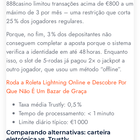
888casino limitou transações acima de €800 a um
máximo de 3 por mês – uma restrição que corta
25 % dos jogadores regulares.
Porque, no fim, 3 % dos depositantes não
conseguem completar a aposta porque o sistema
verifica a identidade em até 48 horas. Enquanto
isso, o slot de 5‑rodas já pagou 2× o jackpot a
outro jogador, que usou um método “offline”.
Roda a Roleta Lightning Online e Descobre Por
Que Não É Um Bazar de Graça
Taxa média Trustly: 0,5 %
Tempo de processamento: < 1 minuto
Limite diário típico: €1 000
Comparando alternativas: carteira
eletrónica vs. Trustly