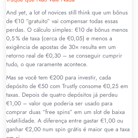
And yet, a lot of novices still think que um bônus
de €10 “gratuito” vai compensar todas essas
perdas. O cálculo simples: €10 de bônus menos
0,5 % de taxa (cerca de €0,05) e menos a
exigência de apostas de 30× resulta em um
retorno real de €0,30 – se conseguir cumprir
tudo, o que raramente acontece.
Mas se você tem €200 para investir, cada
depósito de €50 com Trustly consome €0,25 em
taxas. Depois de quatro depósitos já perdeu
€1,00 – valor que poderia ser usado para
comprar duas “free spins” em um slot de baixa
volatilidade. A diferença entre gastar €1,00 ou
ganhar €2,00 num spin grátis é maior que a taxa
em si.