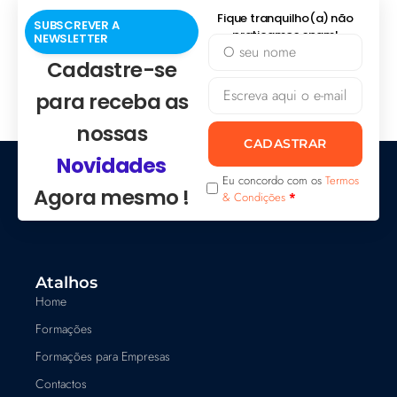
Fique tranquilho(a) não
SUBSCREVER A
praticamos spam!
NEWSLETTER
Cadastre-se
para receba as
nossas
CADASTRAR
Novidades
Eu concordo com os
Termos
Agora mesmo !
& Condições
*
Atalhos
Home
Formações
Formações para Empresas
Contactos