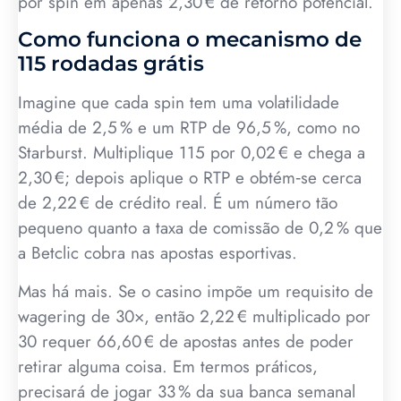
por spin em apenas 2,30 € de retorno potencial.
Como funciona o mecanismo de
115 rodadas grátis
Imagine que cada spin tem uma volatilidade
média de 2,5 % e um RTP de 96,5 %, como no
Starburst. Multiplique 115 por 0,02 € e chega a
2,30 €; depois aplique o RTP e obtém‑se cerca
de 2,22 € de crédito real. É um número tão
pequeno quanto a taxa de comissão de 0,2 % que
a Betclic cobra nas apostas esportivas.
Mas há mais. Se o casino impõe um requisito de
wagering de 30×, então 2,22 € multiplicado por
30 requer 66,60 € de apostas antes de poder
retirar alguma coisa. Em termos práticos,
precisará de jogar 33 % da sua banca semanal