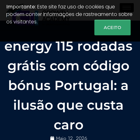
Importante:
Este site faz uso de cookies que
podem conter informações de rastreamento sobre
os visitantes.
ACEITO
energy 115 rodadas
grátis com código
bónus Portugal: a
ilusão que custa
caro
Maio 12, 2026