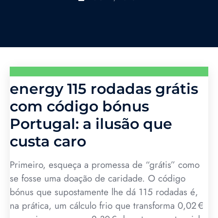
energy 115 rodadas grátis
com código bónus
Portugal: a ilusão que
custa caro
Primeiro, esqueça a promessa de “grátis” como
se fosse uma doação de caridade. O código
bónus que supostamente lhe dá 115 rodadas é,
na prática, um cálculo frio que transforma 0,02 €