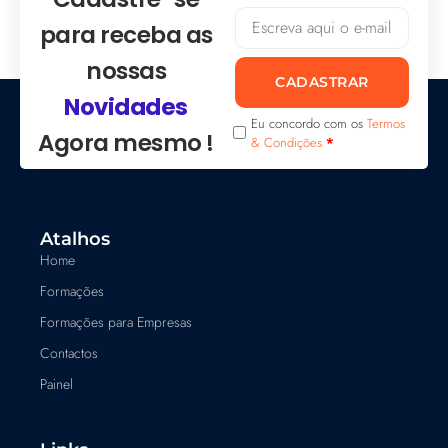
para receba as
nossas
CADASTRAR
Novidades
Eu concordo com os
Termos
Agora mesmo !
& Condições
*
Atalhos
Home
Formações
Formações para Empresas
Contactos
Painel