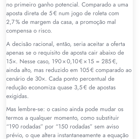
no primeiro ganho potencial. Comparado a uma
aposta direta de 5 € num jogo de roleta com
2,7 % de margem da casa, a promoção mal
compensa o risco.
A decisão racional, então, seria aceitar a oferta
apenas se o requisito de aposta cair abaixo de
15×. Nesse caso, 190 × 0,10 € × 15 = 285 €,
ainda alto, mas reduzido em 105 € comparado ao
cenário de 30×. Cada ponto percentual de
redução economiza quase 3,5 € de apostas
exigidas.
Mas lembre‑se: o casino ainda pode mudar os
termos a qualquer momento, como substituir
“190 rodadas” por “150 rodadas” sem aviso
prévio, o que altera instantaneamente a equação