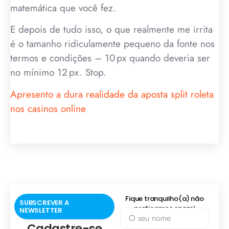
matemática que você fez.
E depois de tudo isso, o que realmente me irrita
é o tamanho ridiculamente pequeno da fonte nos
termos e condições – 10 px quando deveria ser
no mínimo 12 px. Stop.
Apresento a dura realidade da aposta split roleta
nos casinos online
Fique tranquilho(a) não
SUBSCREVER A
praticamos spam!
NEWSLETTER
Cadastre-se