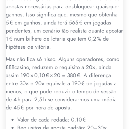
apostas necessárias para desbloquear quaisquer
ganhos. Isso significa que, mesmo que obtenha
5 € em ganhos, ainda terá 565 € em jogadas
pendentes, um cenário tão realista quanto apostar
1 € num bilhete de lotaria que tem 0,2 % de
hipótese de vitória.
Mas não fica só nisso. Alguns operadores, como
888casino, reduzem o requisito a 20×, ainda
assim 190 × 0,10 € × 20 = 380 €. A diferença
entre 30× e 20× equivale a 190 € de jogadas a
menos, o que pode reduzir o tempo de sessão
de 4 h para 2,5 h se considerarmos uma média
de 45 € por hora de aposta.
Valor de cada rodada: 0,10 €
Requisitos de aposta padrão: 20–30×