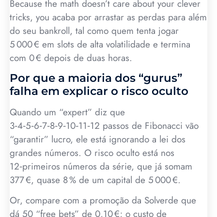
Because the math doesn’t care about your clever
tricks, you acaba por arrastar as perdas para além
do seu bankroll, tal como quem tenta jogar
5 000 € em slots de alta volatilidade e termina
com 0 € depois de duas horas.
Por que a maioria dos “gurus”
falha em explicar o risco oculto
Quando um “expert” diz que
3‑4‑5‑6‑7‑8‑9‑10‑11‑12 passos de Fibonacci vão
“garantir” lucro, ele está ignorando a lei dos
grandes números. O risco oculto está nos
12‑primeiros números da série, que já somam
377 €, quase 8 % de um capital de 5 000 €.
Or, compare com a promoção da Solverde que
dá 50 “free bets” de 0,10 €; o custo de