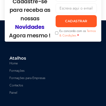
Cadastre-se
para receba as
nossas
CADASTRAR
Novidades
Eu concordo com os
Termos
Agora mesmo !
& Condições
*
Atalhos
Home
Formações
Formações para Empresas
Contactos
Painel