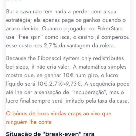
But a casa não tem nada a perder com a sua
estratégia; ela apenas paga os ganhos quando o
acaso decide. Quando o jogador de PokerStars
usa “free spin” como isca, o casino já compensou
esse custo nos 2,7 % da vantagem da roleta.
Because the Fibonacci system only redistributes
bet sizes, it não cria valor. A matemática simples
mostra que, se ganhar 10 € num giro, o lucro
líquido será 10 €‑2,7 %≈9,73 €. A sequência pode
até lhe dar a sensação de “recuperação”, mas o
lucro final sempre será limitado pela taxa da casa.
O bónus de boas vindas craps ao vivo que
ninguém lhe conta
Situação de “break‑even” rara