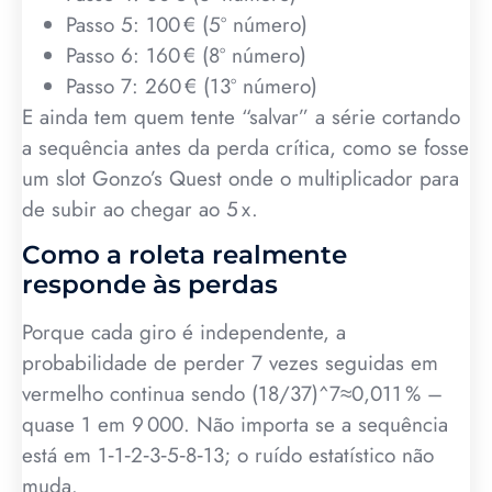
Passo 5: 100 € (5º número)
Passo 6: 160 € (8º número)
Passo 7: 260 € (13º número)
E ainda tem quem tente “salvar” a série cortando
a sequência antes da perda crítica, como se fosse
um slot Gonzo’s Quest onde o multiplicador para
de subir ao chegar ao 5 x.
Como a roleta realmente
responde às perdas
Porque cada giro é independente, a
probabilidade de perder 7 vezes seguidas em
vermelho continua sendo (18/37)^7≈0,011 % –
quase 1 em 9 000. Não importa se a sequência
está em 1‑1‑2‑3‑5‑8‑13; o ruído estatístico não
muda.