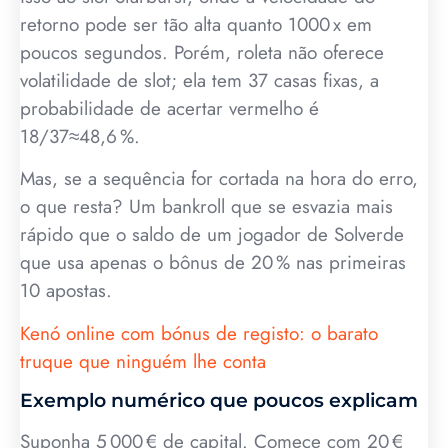
retorno pode ser tão alta quanto 1000 x em
poucos segundos. Porém, roleta não oferece
volatilidade de slot; ela tem 37 casas fixas, a
probabilidade de acertar vermelho é
18/37≈48,6 %.
Mas, se a sequência for cortada na hora do erro,
o que resta? Um bankroll que se esvazia mais
rápido que o saldo de um jogador de Solverde
que usa apenas o bônus de 20 % nas primeiras
10 apostas.
Kenó online com bónus de registo: o barato
truque que ninguém lhe conta
Exemplo numérico que poucos explicam
Suponha 5 000 € de capital. Comece com 20 €