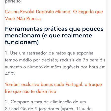
perfeito.
Casino Revolut Depósito Mínimo: O Engodo que
Você Não Precisa
Ferramentas práticas que poucos
mencionam (e que realmente
funcionam)
1. Use um rastreador de mãos que exponha
tempo médio por decisão; reduzir de 7 s para 5 s
aumenta o número de mãos jogáveis por hora em
40 %.
Yonibet exclusivo bonus code Portugal: o truque
frio que não te deixa rico
2. Compare a taxa de eliminação de um
Sit‑and‑Go de 9 jogadores (aprox. 11 % de