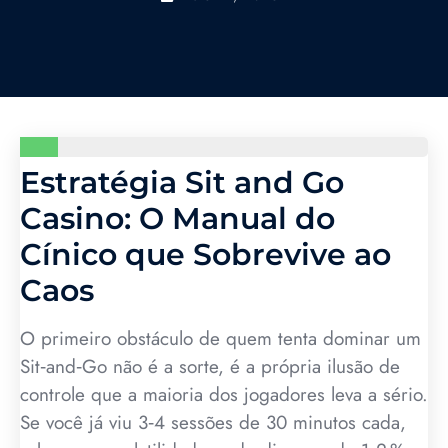
Estratégia Sit and Go
Casino: O Manual do
Cínico que Sobrevive ao
Caos
O primeiro obstáculo de quem tenta dominar um
Sit‑and‑Go não é a sorte, é a própria ilusão de
controle que a maioria dos jogadores leva a sério.
Se você já viu 3‑4 sessões de 30 minutos cada,