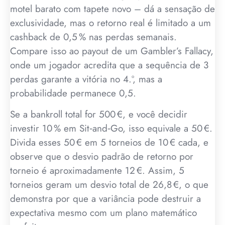
motel barato com tapete novo – dá a sensação de
exclusividade, mas o retorno real é limitado a um
cashback de 0,5 % nas perdas semanais.
Compare isso ao payout de um Gambler’s Fallacy,
onde um jogador acredita que a sequência de 3
perdas garante a vitória no 4.º, mas a
probabilidade permanece 0,5.
Se a bankroll total for 500 €, e você decidir
investir 10 % em Sit‑and‑Go, isso equivale a 50 €.
Divida esses 50 € em 5 torneios de 10 € cada, e
observe que o desvio padrão de retorno por
torneio é aproximadamente 12 €. Assim, 5
torneios geram um desvio total de 26,8 €, o que
demonstra por que a variância pode destruir a
expectativa mesmo com um plano matemático