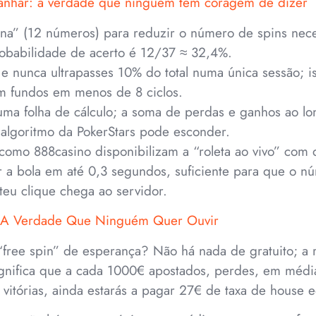
ganhar: a verdade que ninguém tem coragem de dizer
una” (12 números) para reduzir o número de spins nece
robabilidade de acerto é 12/37 ≈ 32,4%.
 e nunca ultrapasses 10% do total numa única sessão; 
em fundos em menos de 8 ciclos.
uma folha de cálculo; a soma de perdas e ganhos ao lo
algoritmo da PokerStars pode esconder.
como 888casino disponibilizam a “roleta ao vivo” com d
r a bola em até 0,3 segundos, suficiente para que o n
eu clique chega ao servidor.
s: A Verdade Que Ninguém Quer Ouvir
free spin” de esperança? Não há nada de gratuito; a 
ignifica que a cada 1000€ apostados, perdes, em méd
itórias, ainda estarás a pagar 27€ de taxa de house 