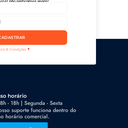
lho(a) não praticamos spam!
CADASTRAR
mos & Condições
*
so horário
8h - 18h | Segunda - Sexta
osso suporte funciona dentro do
o horário comercial.