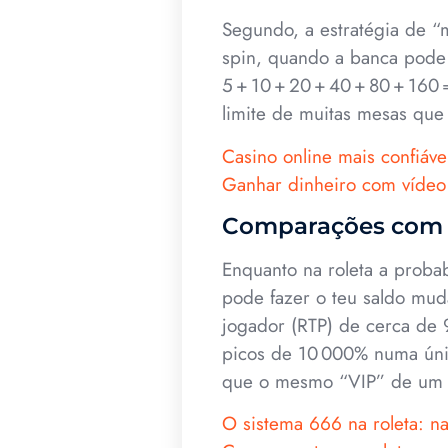
Segundo, a estratégia de “
spin, quando a banca pode 
5 + 10 + 20 + 40 + 80 + 160
limite de muitas mesas qu
Casino online mais confiáv
Ganhar dinheiro com vídeo
Comparações com s
Enquanto na roleta a probab
pode fazer o teu saldo mud
jogador (RTP) de cerca de 
picos de 10 000% numa única
que o mesmo “VIP” de um ho
O sistema 666 na roleta: na