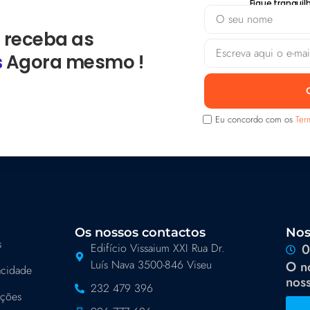
Fique tranqui
 receba as
s
Agora mesmo !
Eu concordo com os
Ter
Os nossos contactos
Nos
s
Edifício Vissaium XXI Rua Dr.
0
Luís Nava 3500-846 Viseu
O n
vacidade
noss
232 479 396
ições