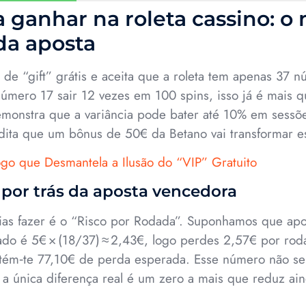
a ganhar na roleta cassino: o
da aposta
 de “gift” grátis e aceita que a roleta tem apenas 37
 número 17 sair 12 vezes em 100 spins, isso já é mais
onstra que a variância pode bater até 10% em sessões
dita que um bônus de 50€ da Betano vai transformar 
go que Desmantela a Ilusão do “VIP” Gratuito
por trás da aposta vencedora
ias fazer é o “Risco por Rodada”. Suponhamos que apo
do é 5€ × (18/37) ≈ 2,43€, logo perdes 2,57€ por rod
ém‑te 77,10€ de perda esperada. Esse número não se a
 a única diferença real é um zero a mais que reduz ai