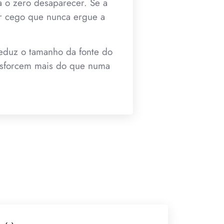
 o zero desaparecer. Se a
er cego que nunca ergue a
reduz o tamanho da fonte do
 esforcem mais do que numa