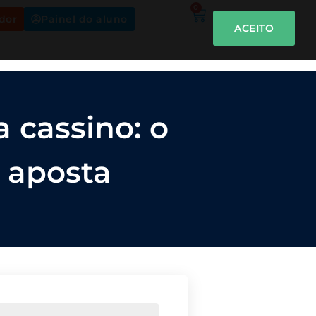
0
dor
Painel do aluno
ACEITO
a cassino: o
 aposta