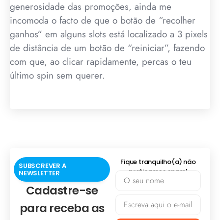
generosidade das promoções, ainda me
incomoda o facto de que o botão de “recolher
ganhos” em alguns slots está localizado a 3 pixels
de distância de um botão de “reiniciar”, fazendo
com que, ao clicar rapidamente, percas o teu
último spin sem querer.
Fique tranquilho(a) não
SUBSCREVER A
praticamos spam!
NEWSLETTER
Cadastre-se
para receba as