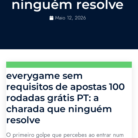
ninguém resolve
Maio 12, 2026
everygame sem
requisitos de apostas 100
rodadas grátis PT: a
charada que ninguém
resolve
O primeiro golpe que percebes ao entrar num