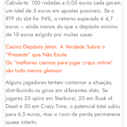
Calcula‑te: 100 rodadas a 0,05 euros cada geram
um total de 5 euros em apostas possíveis. Se o
RTP do slot for 94%, o retorno esperado é 4,7
euros – ainda menos do que o depósito mínimo
de 10 euros exigido por muitas casas.
Casino Depósito Jeton: A Verdade Sobre o
“Presente” que Não Existe
Os “melhores casinos para jogar craps online”
são tudo menos glamour
Alguns jogadores tentam contornar a situação,
distribuindo os giros em diferentes slots. Se
jogares 25 spins em Starburst, 25 em Book of
Dead e 50 em Crazy Time, o potencial total subiu
para 6,5 euros, mas o risco de perda permanece
quase intacto.