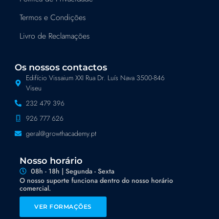
Termos e Condições
Livro de Reclamações
Os nossos contactos
Edifício Vissaium XXI Rua Dr. Luís Nava 3500-846
Viseu
232 479 396
926 777 626
geral@growthacademy.pt
Nosso horário
08h - 18h | Segunda - Sexta
O nosso suporte funciona dentro do nosso horário
comercial.
VER FORMAÇÕES