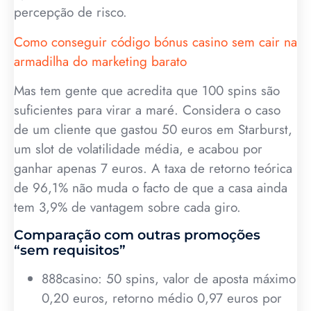
percepção de risco.
Como conseguir código bónus casino sem cair na
armadilha do marketing barato
Mas tem gente que acredita que 100 spins são
suficientes para virar a maré. Considera o caso
de um cliente que gastou 50 euros em Starburst,
um slot de volatilidade média, e acabou por
ganhar apenas 7 euros. A taxa de retorno teórica
de 96,1% não muda o facto de que a casa ainda
tem 3,9% de vantagem sobre cada giro.
Comparação com outras promoções
“sem requisitos”
888casino: 50 spins, valor de aposta máximo
0,20 euros, retorno médio 0,97 euros por