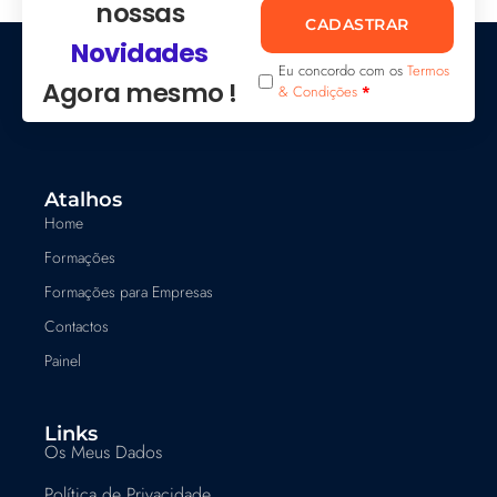
nossas
CADASTRAR
Novidades
Eu concordo com os
Termos
Agora mesmo !
& Condições
*
Atalhos
Home
Formações
Formações para Empresas
Contactos
Painel
Links
Os Meus Dados
Política de Privacidade