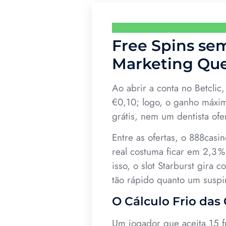
Free Spins se
Marketing Qu
Ao abrir a conta no Betclic
€0,10; logo, o ganho máxim
grátis, nem um dentista ofe
Entre as ofertas, o 888casi
real costuma ficar em 2,3 
isso, o slot Starburst gira
tão rápido quanto um suspi
O Cálculo Frio das
Um jogador que aceita 15 f