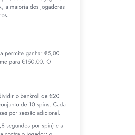
x, a maioria dos jogadores
ros.
dia permite ganhar €5,00
ume para €150,00. O
ividir o bankroll de €20
onjunto de 10 spins. Cada
es por sessão adicional.
,8 segundos por spin) e a
a contra o jogador; o