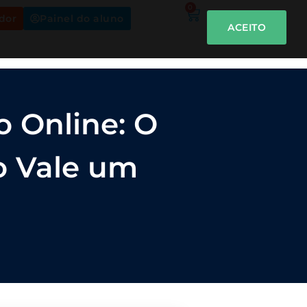
0
dor
Painel do aluno
ACEITO
o Online: O
o Vale um