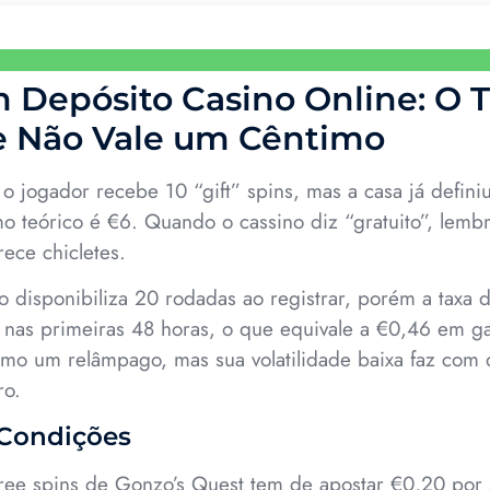
m Depósito Casino Online: O 
e Não Vale um Cêntimo
, o jogador recebe 10 “gift” spins, mas a casa já defin
o teórico é €6. Quando o cassino diz “gratuito”, lemb
rece chicletes.
no disponibiliza 20 rodadas ao registrar, porém a taxa
% nas primeiras 48 horas, o que equivale a €0,46 em 
 como um relâmpago, mas sua volatilidade baixa faz com
ro.
 Condições
ree spins de Gonzo’s Quest tem de apostar €0,20 por s