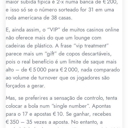
maior subida típica é 2‑x numa banca de € 200,
e isso só se o número sorteado for 31 em uma
roda americana de 38 casas.
E, ainda assim, o “VIP” de muitos casinos online
não oferece mais do que um lounge com
cadeiras de plástico. A frase “vip treatment”
parece mais um “gift” de copos descartáveis,
pois o real benefício é um limite de saque mais
alto – de € 5 000 para € 2 000, nada comparado
ao volume de turnover que os jogadores são
forçados a gerar.
Mas, se preferires a sensação de controlo, tenta
colocar a bola num “single number”. Apontas
para o 17 e apostas € 10. Se ganhar, recebes
€ 350 – 35 vezes a aposta. No entanto, a