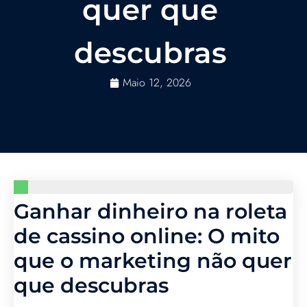
quer que
descubras
Maio 12, 2026
Ganhar dinheiro na roleta
de cassino online: O mito
que o marketing não quer
que descubras