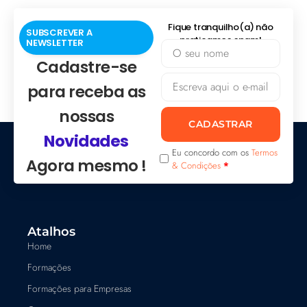
Fique tranquilho(a) não
SUBSCREVER A
praticamos spam!
NEWSLETTER
Cadastre-se
para receba as
nossas
CADASTRAR
Novidades
Eu concordo com os
Termos
Agora mesmo !
& Condições
*
Atalhos
Home
Formações
Formações para Empresas