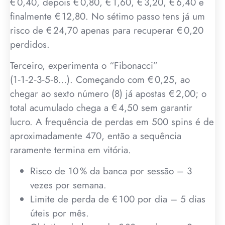
€ 0,40, depois € 0,80, € 1,60, € 3,20, € 6,40 e
finalmente € 12,80. No sétimo passo tens já um
risco de € 24,70 apenas para recuperar € 0,20
perdidos.
Terceiro, experimenta o “Fibonacci”
(1‑1‑2‑3‑5‑8…). Começando com € 0,25, ao
chegar ao sexto número (8) já apostas € 2,00; o
total acumulado chega a € 4,50 sem garantir
lucro. A frequência de perdas em 500 spins é de
aproximadamente 470, então a sequência
raramente termina em vitória.
Risco de 10 % da banca por sessão – 3
vezes por semana.
Limite de perda de € 100 por dia – 5 dias
úteis por mês.