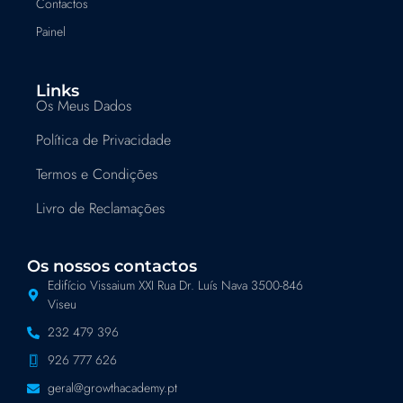
Contactos
Painel
Links
Os Meus Dados
Política de Privacidade
Termos e Condições
Livro de Reclamações
Os nossos contactos
Edifício Vissaium XXI Rua Dr. Luís Nava 3500-846
Viseu
232 479 396
926 777 626
geral@growthacademy.pt