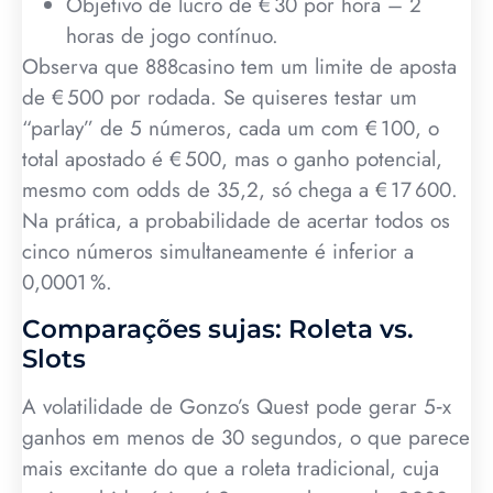
Objetivo de lucro de € 30 por hora – 2
horas de jogo contínuo.
Observa que 888casino tem um limite de aposta
de € 500 por rodada. Se quiseres testar um
“parlay” de 5 números, cada um com € 100, o
total apostado é € 500, mas o ganho potencial,
mesmo com odds de 35,2, só chega a € 17 600.
Na prática, a probabilidade de acertar todos os
cinco números simultaneamente é inferior a
0,0001 %.
Comparações sujas: Roleta vs.
Slots
A volatilidade de Gonzo’s Quest pode gerar 5‑x
ganhos em menos de 30 segundos, o que parece
mais excitante do que a roleta tradicional, cuja