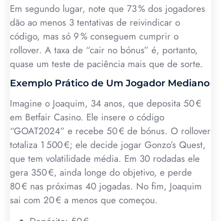
Em segundo lugar, note que 73 % dos jogadores
dão ao menos 3 tentativas de reivindicar o
código, mas só 9 % conseguem cumprir o
rollover. A taxa de “cair no bónus” é, portanto,
quase um teste de paciência mais que de sorte.
Exemplo Prático de Um Jogador Mediano
Imagine o Joaquim, 34 anos, que deposita 50 €
em Betfair Casino. Ele insere o código
“GOAT2024” e recebe 50 € de bónus. O rollover
totaliza 1 500 €; ele decide jogar Gonzo’s Quest,
que tem volatilidade média. Em 30 rodadas ele
gera 350 €, ainda longe do objetivo, e perde
80 € nas próximas 40 jogadas. No fim, Joaquim
sai com 20 € a menos que começou.