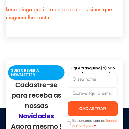
keno bingo gratis: o engodo dos casinos que
ninguém lhe conta
Fique tranquilho(a) não
SUBSCREVER A
praticamos spam!
NEWSLETTER
Cadastre-se
para receba as
nossas
CADASTRAR
Novidades
Eu concordo com os
Termos
Agora mesmo !
& Condições
*