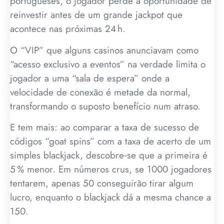
portugueses, o jogador perde a oportunidade de
reinvestir antes de um grande jackpot que
acontece nas próximas 24 h.
O “VIP” que alguns casinos anunciavam como
“acesso exclusivo a eventos” na verdade limita o
jogador a uma “sala de espera” onde a
velocidade de conexão é metade da normal,
transformando o suposto benefício num atraso.
E tem mais: ao comparar a taxa de sucesso de
códigos “goat spins” com a taxa de acerto de um
simples blackjack, descobre‑se que a primeira é
5 % menor. Em números crus, se 1000 jogadores
tentarem, apenas 50 conseguirão tirar algum
lucro, enquanto o blackjack dá a mesma chance a
150.