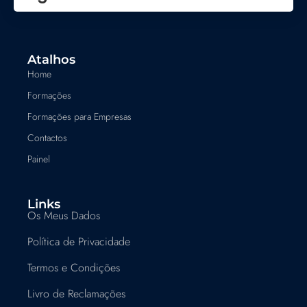
Atalhos
Home
Formações
Formações para Empresas
Contactos
Painel
Links
Os Meus Dados
Política de Privacidade
Termos e Condições
Livro de Reclamações