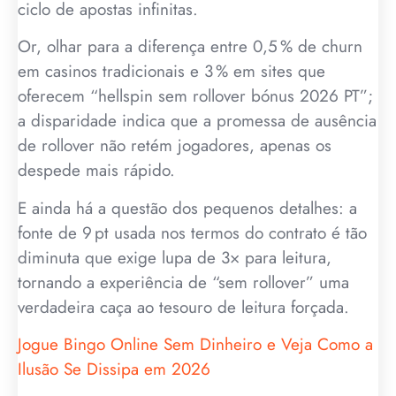
ciclo de apostas infinitas.
Or, olhar para a diferença entre 0,5 % de churn
em casinos tradicionais e 3 % em sites que
oferecem “hellspin sem rollover bónus 2026 PT”;
a disparidade indica que a promessa de ausência
de rollover não retém jogadores, apenas os
despede mais rápido.
E ainda há a questão dos pequenos detalhes: a
fonte de 9 pt usada nos termos do contrato é tão
diminuta que exige lupa de 3× para leitura,
tornando a experiência de “sem rollover” uma
verdadeira caça ao tesouro de leitura forçada.
Jogue Bingo Online Sem Dinheiro e Veja Como a
Ilusão Se Dissipa em 2026