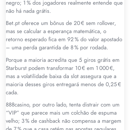
negro; 1 % dos jogadores realmente entende que
não há nada grátis.
Bet.pt oferece um bônus de 20 € sem rollover,
mas se calcular a esperança matemática, o
retorno esperado fica em 92 % do valor apostado
– uma perda garantida de 8 % por rodada.
Porque a maioria acredita que 5 giros grátis em
Starburst podem transformar 10 € em 1 000 €,
mas a volatilidade baixa da slot assegura que a
maioria desses giros entregará menos de 0,25 €
cada.
888casino, por outro lado, tenta distrair com um
“VIP” que parece mais um colchão de espuma
velho; 3 % de cashback não compensa a margem
de 7 % que a casa retém nas apostas regulares.