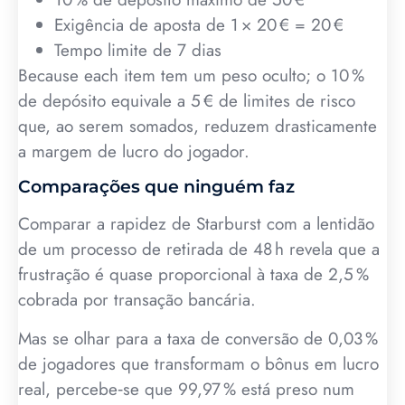
Exigência de aposta de 1 × 20 € = 20 €
Tempo limite de 7 dias
Because each item tem um peso oculto; o 10 %
de depósito equivale a 5 € de limites de risco
que, ao serem somados, reduzem drasticamente
a margem de lucro do jogador.
Comparações que ninguém faz
Comparar a rapidez de Starburst com a lentidão
de um processo de retirada de 48 h revela que a
frustração é quase proporcional à taxa de 2,5 %
cobrada por transação bancária.
Mas se olhar para a taxa de conversão de 0,03 %
de jogadores que transformam o bônus em lucro
real, percebe‑se que 99,97 % está preso num