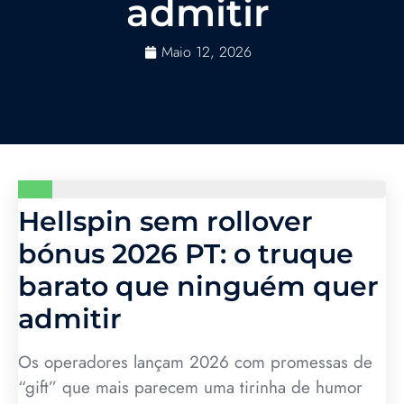
admitir
Maio 12, 2026
Hellspin sem rollover
bónus 2026 PT: o truque
barato que ninguém quer
admitir
Os operadores lançam 2026 com promessas de
“gift” que mais parecem uma tirinha de humor