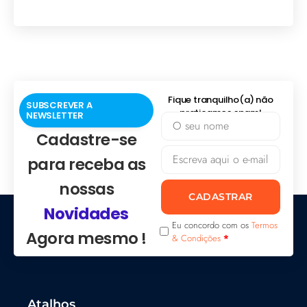
Fique tranquilho(a) não
SUBSCREVER A
praticamos spam!
NEWSLETTER
Cadastre-se
para receba as
nossas
CADASTRAR
Novidades
Eu concordo com os
Termos
Agora mesmo !
& Condições
*
Atalhos