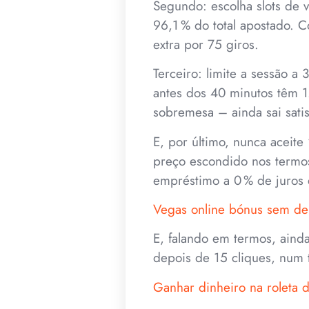
Segundo: escolha slots de v
96,1 % do total apostado. 
extra por 75 giros.
Terceiro: limite a sessão 
antes dos 40 minutos têm 1
sobremesa – ainda sai sati
E, por último, nunca aceit
preço escondido nos termos
empréstimo a 0 % de juros 
Vegas online bónus sem dep
E, falando em termos, ain
depois de 15 cliques, num t
Ganhar dinheiro na roleta 