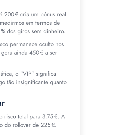
é 200 € cria um bónus real
Se medirmos em termos de
 % dos giros sem dinheiro.
risco permanece oculto nos
x gera ainda 450 € a ser
tica, o “VIP” significa
o tão insignificante quanto
ar
risco total para 3,75 €. A
xo do rollover de 225 €.