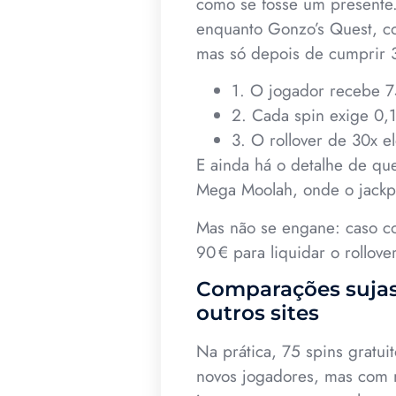
como se fosse um presente. 
enquanto Gonzo’s Quest, co
mas só depois de cumprir 3
1. O jogador recebe 7
2. Cada spin exige 0,1
3. O rollover de 30x e
E ainda há o detalhe de que
Mega Moolah, onde o jackpo
Mas não se engane: caso co
90 € para liquidar o rollov
Comparações sujas
outros sites
Na prática, 75 spins gratu
novos jogadores, mas com r