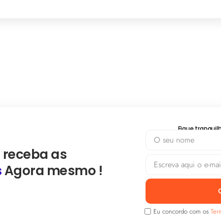
Fique tranqui
 receba as
s
Agora mesmo !
Eu concordo com os
Ter