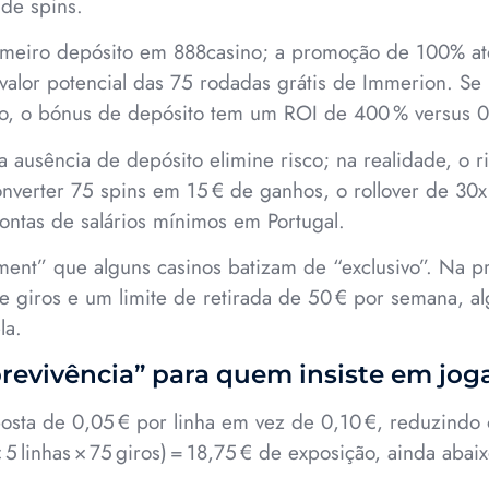
de spins.
rimeiro depósito em 888casino; a promoção de 100% at
valor potencial das 75 rodadas grátis de Immerion. 
to, o bónus de depósito tem um ROI de 400 % versus 0
 ausência de depósito elimine risco; na realidade, o 
converter 75 spins em 15 € de ganhos, o rollover de 30
ontas de salários mínimos em Portugal.
tment” que alguns casinos batizam de “exclusivo”. Na prá
giros e um limite de retirada de 50 € por semana, alg
la.
brevivência” para quem insiste em jog
sta de 0,05 € por linha em vez de 0,10 €, reduzindo o 
 5 linhas × 75 giros) = 18,75 € de exposição, ainda abai