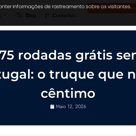
onter informações de rastreamento sobre os visitantes.
Seja nosso forma
s
Blog
Contactos
75 rodadas grátis se
ugal: o truque que 
cêntimo
Maio 12, 2026