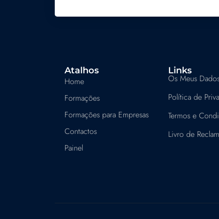
Atalhos
Links
Os Meus Dado
Home
Política de Pri
Formações
Formações para Empresas
Termos e Cond
Contactos
Livro de Recla
Painel