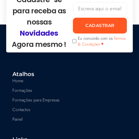
para receba as
nossas
CADASTRAR
Novidades
Eu concordo com os
Termos
Agora mesmo !
& Condições
*
Atalhos
Home
Formações
Formações para Empresas
Contactos
Painel