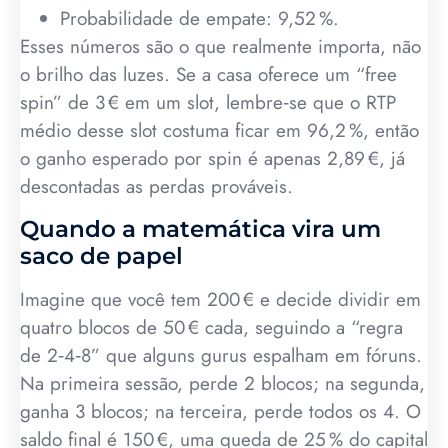
Probabilidade de empate: 9,52 %.
Esses números são o que realmente importa, não
o brilho das luzes. Se a casa oferece um “free
spin” de 3 € em um slot, lembre‑se que o RTP
médio desse slot costuma ficar em 96,2 %, então
o ganho esperado por spin é apenas 2,89 €, já
descontadas as perdas prováveis.
Quando a matemática vira um
saco de papel
Imagine que você tem 200 € e decide dividir em
quatro blocos de 50 € cada, seguindo a “regra
de 2‑4‑8” que alguns gurus espalham em fóruns.
Na primeira sessão, perde 2 blocos; na segunda,
ganha 3 blocos; na terceira, perde todos os 4. O
saldo final é 150 €, uma queda de 25 % do capital