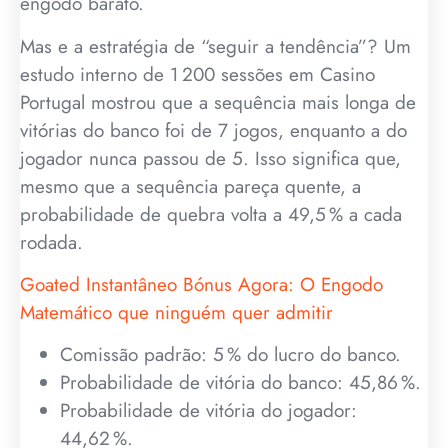
engodo barato.
Mas e a estratégia de “seguir a tendência”? Um
estudo interno de 1 200 sessões em Casino
Portugal mostrou que a sequência mais longa de
vitórias do banco foi de 7 jogos, enquanto a do
jogador nunca passou de 5. Isso significa que,
mesmo que a sequência pareça quente, a
probabilidade de quebra volta a 49,5 % a cada
rodada.
Goated Instantâneo Bónus Agora: O Engodo
Matemático que ninguém quer admitir
Comissão padrão: 5 % do lucro do banco.
Probabilidade de vitória do banco: 45,86 %.
Probabilidade de vitória do jogador:
44,62 %.