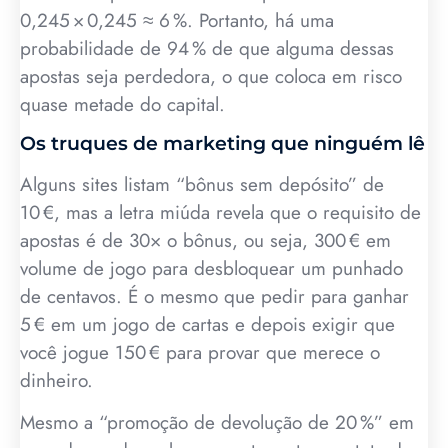
0,245 × 0,245 ≈ 6 %. Portanto, há uma
probabilidade de 94 % de que alguma dessas
apostas seja perdedora, o que coloca em risco
quase metade do capital.
Os truques de marketing que ninguém lê
Alguns sites listam “bônus sem depósito” de
10 €, mas a letra miúda revela que o requisito de
apostas é de 30× o bônus, ou seja, 300 € em
volume de jogo para desbloquear um punhado
de centavos. É o mesmo que pedir para ganhar
5 € em um jogo de cartas e depois exigir que
você jogue 150 € para provar que merece o
dinheiro.
Mesmo a “promoção de devolução de 20 %” em