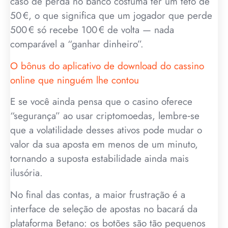
caso de perda no banco costuma ter um teto de
50 €, o que significa que um jogador que perde
500 € só recebe 100 € de volta — nada
comparável a “ganhar dinheiro”.
O bônus do aplicativo de download do cassino
online que ninguém lhe contou
E se você ainda pensa que o casino oferece
“segurança” ao usar criptomoedas, lembre‑se
que a volatilidade desses ativos pode mudar o
valor da sua aposta em menos de um minuto,
tornando a suposta estabilidade ainda mais
ilusória.
No final das contas, a maior frustração é a
interface de seleção de apostas no bacará da
plataforma Betano: os botões são tão pequenos