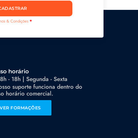
CADASTRAR
mos & Condições
*
so horário
8h - 18h | Segunda - Sexta
osso suporte funciona dentro do
o horário comercial.
VER FORMAÇÕES