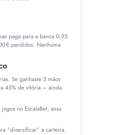
 mas paga para a banca 0,95
500 € perdidos. Nenhuma
co
rias. Se ganhaste 3 mãos
ra 45% de vitória – ainda
jogos no EscalaBet, essa
a “diversificar” a carteira.