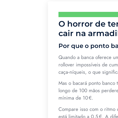
O horror de te
cair na armad
Por que o ponto b
Quando a banca oferece um
rollover impossíveis de cum
caça‑níqueis, o que signifi
Mas o bacará ponto banco t
longo de 100 mãos perdere
mínima de 10 €.
Compare isso com o ritmo d
está limitado a 0,5 €. A di