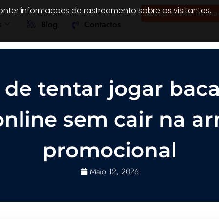
onter informações de rastreamento sobre os visitantes.
Seja nosso forma
s
Blog
Contactos
 de tentar jogar bac
nline sem cair na a
promocional
Maio 12, 2026