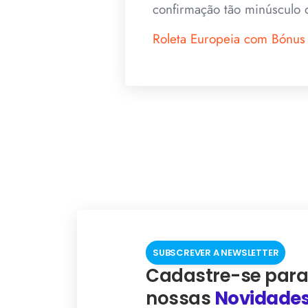
confirmação tão minúsculo
Roleta Europeia com Bónus
SUBSCREVER A NEWSLETTER
Cadastre-se para
nossas
Novidade