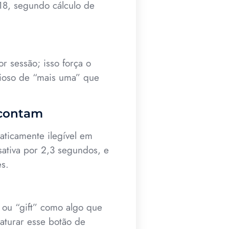
 18, segundo cálculo de
r sessão; isso força o
icioso de “mais uma” que
 contam
aticamente ilegível em
sativa por 2,3 segundos, e
es.
” ou “gift” como algo que
aturar esse botão de