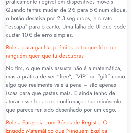
praticamente ilegível em dispositivos móveis.
Quando tentas mudar de 2 € para 5 € num clique,
o botão desativa por 2,3 segundos, e o rato
“escapa” para o canto. Uma falha de UI que pode
custar 10 € de erro simples.
Roleta para ganhar prémios: o truque frio que
ninguém quer que tu descubras
No fim, o que mais assusta não é a matemática,
mas a prática de ver “free”, “VIP” ou “gift” como
algo que realmente vale a pena – são apenas
iscas para que gastes mais. E ainda tenho de
aturar esse botão de confirmação tão minúsculo
que parece ter sido desenhado por um cego.
Roleta Europeia com Bónus de Registo: O
Engodo Matemático que Ninguém Explica