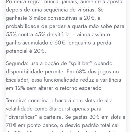
Primeira regra: nunca, jamais, aumente a aposta
depois de uma sequência de vitórias. Se
ganhaste 3 mãos consecutivas a 20 €, a
probabilidade de perder a quarta mão sobe para
55% contra 45% de vitória – ainda assim o
ganho acumulado é 60 €, enquanto a perda
potencial é 20 €.
Segunda: usa a opção de “split bet” quando
disponibilidade permite. Em 68% dos jogos no
EscalaBet, essa funcionalidade reduz a variância
em 12% sem alterar o retorno esperado.
Terceira: combina o bacará com slots de alta
volatilidade como Starburst apenas para
“diversificar” a carteira. Se gastas 30 € em slots e
70 € em ponto banco, o desvio padrão total cai