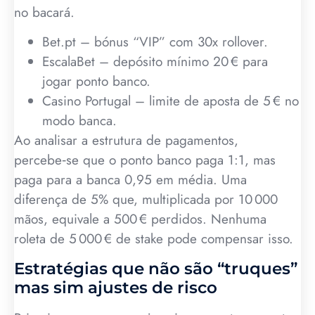
no bacará.
Bet.pt – bónus “VIP” com 30x rollover.
EscalaBet – depósito mínimo 20 € para
jogar ponto banco.
Casino Portugal – limite de aposta de 5 € no
modo banca.
Ao analisar a estrutura de pagamentos,
percebe‑se que o ponto banco paga 1:1, mas
paga para a banca 0,95 em média. Uma
diferença de 5% que, multiplicada por 10 000
mãos, equivale a 500 € perdidos. Nenhuma
roleta de 5 000 € de stake pode compensar isso.
Estratégias que não são “truques”
mas sim ajustes de risco