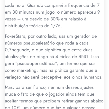
cada hora. Quando comparei a frequência de 7
em 30 minutos num jogo, o número apareceu 9
vezes – um desvio de 30 % em relação à
distribuição teórica de 1/75.
PokerStars, por outro lado, usa um gerador de
números pseudoaleatório que roda a cada
0,7 segundo, o que significa que entre duas
atualizações de bingo há 4 ciclos de RNG. Isso
gera “pseudopersistência”, um termo que soa
como marketing, mas na prática garante que a
variação não será perceptível aos olhos humanos.
Mas, para ser franco, nenhum desses ajustes
muda o fato de que o jogador ainda tem que
aceitar termos que proíbem retirar ganhos abaixo
de 10 €, um número que faz qualquer pessoa