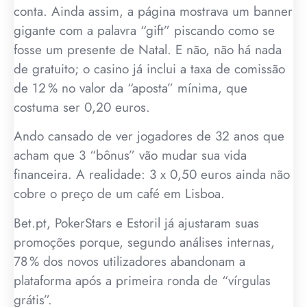
conta. Ainda assim, a página mostrava um banner
gigante com a palavra “gift” piscando como se
fosse um presente de Natal. E não, não há nada
de gratuito; o casino já inclui a taxa de comissão
de 12 % no valor da “aposta” mínima, que
costuma ser 0,20 euros.
Ando cansado de ver jogadores de 32 anos que
acham que 3 “bônus” vão mudar sua vida
financeira. A realidade: 3 x 0,50 euros ainda não
cobre o preço de um café em Lisboa.
Bet.pt, PokerStars e Estoril já ajustaram suas
promoções porque, segundo análises internas,
78 % dos novos utilizadores abandonam a
plataforma após a primeira ronda de “vírgulas
grátis”.