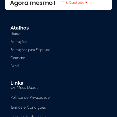
Agora mesmo !
& Condições
*
Atalhos
Home
Formações
Formações para Empresas
Contactos
Painel
Links
Os Meus Dados
Política de Privacidade
Termos e Condições