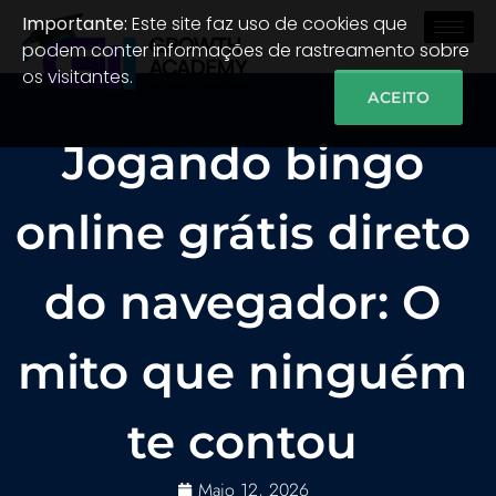
Importante:
Este site faz uso de cookies que
podem conter informações de rastreamento sobre
os visitantes.
ACEITO
Jogando bingo
online grátis direto
do navegador: O
mito que ninguém
te contou
Maio 12, 2026