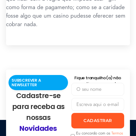
como forma de pagamento; como se a caridade
fosse algo que um casino pudesse oferecer sem
cobrar nada.
Fique tranquilho(a) não
SUBSCREVER A
praticamos spam!
NEWSLETTER
Cadastre-se
para receba as
nossas
CADASTRAR
Novidades
Eu concordo com os
Termos