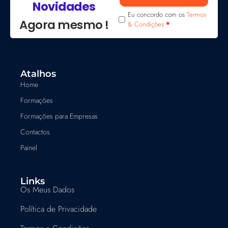
Novidades
Eu concordo com os
Termos
Agora mesmo !
& Condições
*
Atalhos
Home
Formações
Formações para Empresas
Contactos
Painel
Links
Os Meus Dados
Política de Privacidade