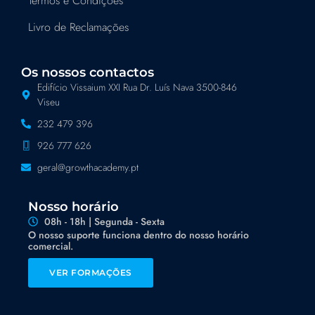
Termos e Condições
Livro de Reclamações
Os nossos contactos
Edifício Vissaium XXI Rua Dr. Luís Nava 3500-846
Viseu
232 479 396
926 777 626
geral@growthacademy.pt
Nosso horário
08h - 18h | Segunda - Sexta
O nosso suporte funciona dentro do nosso horário
comercial.
VER FORMAÇÕES