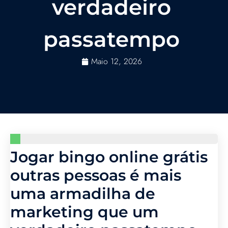
verdadeiro
passatempo
Maio 12, 2026
Jogar bingo online grátis
outras pessoas é mais
uma armadilha de
marketing que um