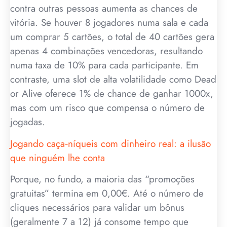
contra outras pessoas aumenta as chances de
vitória. Se houver 8 jogadores numa sala e cada
um comprar 5 cartões, o total de 40 cartões gera
apenas 4 combinações vencedoras, resultando
numa taxa de 10% para cada participante. Em
contraste, uma slot de alta volatilidade como Dead
or Alive oferece 1% de chance de ganhar 1000x,
mas com um risco que compensa o número de
jogadas.
Jogando caça‑níqueis com dinheiro real: a ilusão
que ninguém lhe conta
Porque, no fundo, a maioria das “promoções
gratuitas” termina em 0,00€. Até o número de
cliques necessários para validar um bônus
(geralmente 7 a 12) já consome tempo que