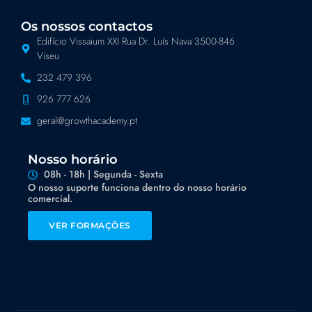
Os nossos contactos
Edifício Vissaium XXI Rua Dr. Luís Nava 3500-846
Viseu
232 479 396
926 777 626
geral@growthacademy.pt
Nosso horário
08h - 18h | Segunda - Sexta
O nosso suporte funciona dentro do nosso horário
comercial.
VER FORMAÇÕES