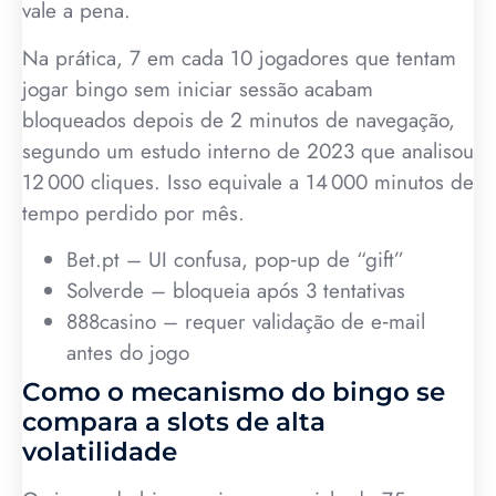
vale a pena.
Na prática, 7 em cada 10 jogadores que tentam
jogar bingo sem iniciar sessão acabam
bloqueados depois de 2 minutos de navegação,
segundo um estudo interno de 2023 que analisou
12 000 cliques. Isso equivale a 14 000 minutos de
tempo perdido por mês.
Bet.pt – UI confusa, pop‑up de “gift”
Solverde – bloqueia após 3 tentativas
888casino – requer validação de e‑mail
antes do jogo
Como o mecanismo do bingo se
compara a slots de alta
volatilidade