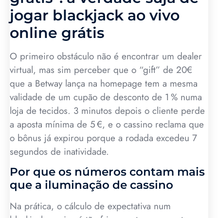
jogar blackjack ao vivo
online grátis
O primeiro obstáculo não é encontrar um dealer
virtual, mas sim perceber que o “gift” de 20€
que a Betway lança na homepage tem a mesma
validade de um cupão de desconto de 1 % numa
loja de tecidos. 3 minutos depois o cliente perde
a aposta mínima de 5 €, e o cassino reclama que
o bônus já expirou porque a rodada excedeu 7
segundos de inatividade.
Por que os números contam mais
que a iluminação de cassino
Na prática, o cálculo de expectativa num