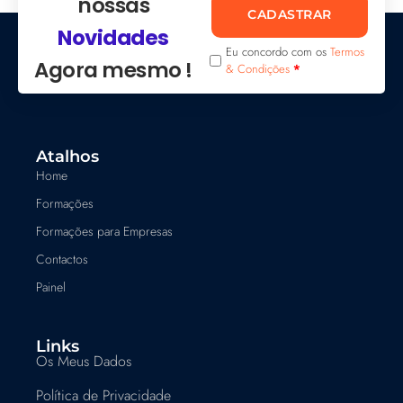
nossas
CADASTRAR
Novidades
Eu concordo com os
Termos
Agora mesmo !
& Condições
*
Atalhos
Home
Formações
Formações para Empresas
Contactos
Painel
Links
Os Meus Dados
Política de Privacidade