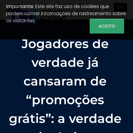
Importante:
Este site faz uso de cookies que
podem conter informações de rastreamento sobre
os visitantes.
ACEITO
Jogadores de
verdade já
cansaram de
“promoções
grátis”: a verdade