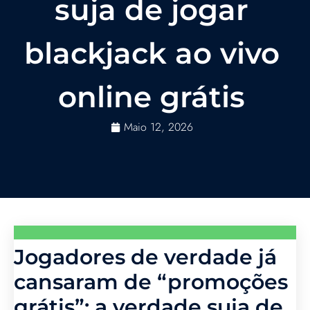
suja de jogar
blackjack ao vivo
online grátis
Maio 12, 2026
Jogadores de verdade já
cansaram de “promoções
grátis”: a verdade suja de