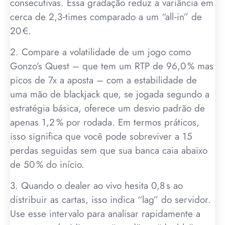
consecutivas. Essa gradação reduz a variância em
cerca de 2,3‑times comparado a um “all‑in” de
20 €.
2. Compare a volatilidade de um jogo como
Gonzo’s Quest – que tem um RTP de 96,0 % mas
picos de 7x a aposta – com a estabilidade de
uma mão de blackjack que, se jogada segundo a
estratégia básica, oferece um desvio padrão de
apenas 1,2 % por rodada. Em termos práticos,
isso significa que você pode sobreviver a 15
perdas seguidas sem que sua banca caia abaixo
de 50 % do início.
3. Quando o dealer ao vivo hesita 0,8 s ao
distribuir as cartas, isso indica “lag” do servidor.
Use esse intervalo para analisar rapidamente a