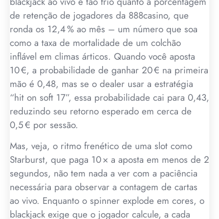
blackjack ao vivo é tão frio quanto a porcentagem
de retenção de jogadores da 888casino, que
ronda os 12,4 % ao mês – um número que soa
como a taxa de mortalidade de um colchão
inflável em climas árticos. Quando você aposta
10 €, a probabilidade de ganhar 20 € na primeira
mão é 0,48, mas se o dealer usar a estratégia
“hit on soft 17”, essa probabilidade cai para 0,43,
reduzindo seu retorno esperado em cerca de
0,5 € por sessão.
Mas, veja, o ritmo frenético de uma slot como
Starburst, que paga 10 × a aposta em menos de 2
segundos, não tem nada a ver com a paciência
necessária para observar a contagem de cartas
ao vivo. Enquanto o spinner explode em cores, o
blackjack exige que o jogador calcule, a cada