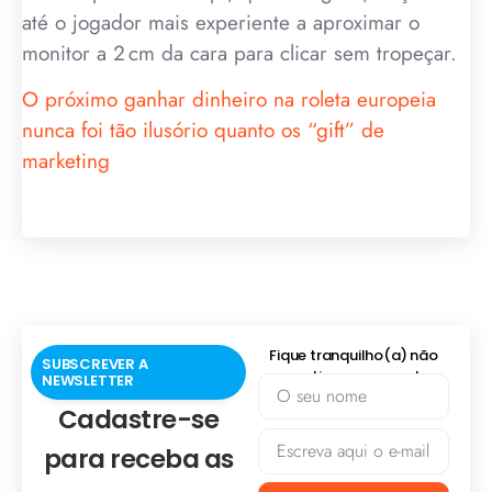
até o jogador mais experiente a aproximar o
monitor a 2 cm da cara para clicar sem tropeçar.
O próximo ganhar dinheiro na roleta europeia
nunca foi tão ilusório quanto os “gift” de
marketing
Fique tranquilho(a) não
SUBSCREVER A
praticamos spam!
NEWSLETTER
Cadastre-se
para receba as