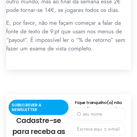
outro mundo, mas ao final da semana esse 2€
pode tornar‑se 14€, se jogares todos os dias.
E, por favor, não me façam começar a falar da
fonte de texto de 9 pt que usam nos menus de
“payout”. É impossível ler o “% de retorno” sem
fazer um exame de vista completo.
Fique tranquilho(a) não
SUBSCREVER A
praticamos spam!
NEWSLETTER
Cadastre-se
para receba as