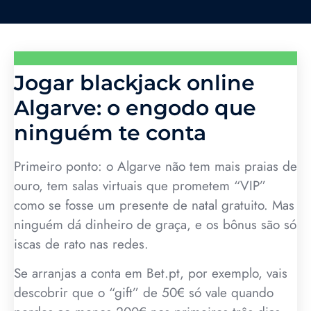
Jogar blackjack online
Algarve: o engodo que
ninguém te conta
Primeiro ponto: o Algarve não tem mais praias de
ouro, tem salas virtuais que prometem “VIP”
como se fosse um presente de natal gratuito. Mas
ninguém dá dinheiro de graça, e os bônus são só
iscas de rato nas redes.
Se arranjas a conta em Bet.pt, por exemplo, vais
descobrir que o “gift” de 50€ só vale quando