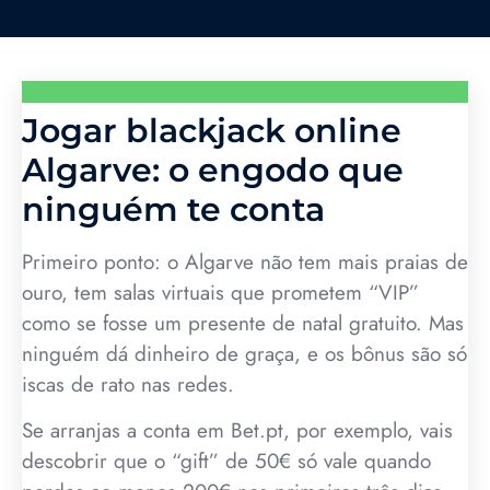
Jogar blackjack online
Algarve: o engodo que
ninguém te conta
Primeiro ponto: o Algarve não tem mais praias de
ouro, tem salas virtuais que prometem “VIP”
como se fosse um presente de natal gratuito. Mas
ninguém dá dinheiro de graça, e os bônus são só
iscas de rato nas redes.
Se arranjas a conta em Bet.pt, por exemplo, vais
descobrir que o “gift” de 50€ só vale quando