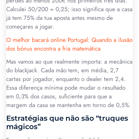
perdes ao menos 200€ nos primeiros três dias.
Calculei 50/200 = 0,25; isso significa que a casa
já tem 75% da tua aposta antes mesmo de
começares a jogar.
O melhor bacará online Portugal: Quando a ilusão
dos bónus encontra a fria matemática
Mas vamos ao que realmente importa: a mecânica
do blackjack. Cada mão tem, em média, 2,7
cartas por jogador, enquanto o dealer tem 2,4.
Essa diferença mínima pode mudar o resultado
em 0,3% dos casos, suficiente para que a
margem da casa se mantenha em torno de 0,5%.
Estratégias que não são “truques
mágicos”