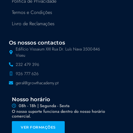
Política de Privacidade
Termos e Condições
Livro de Reclamações
Os nossos contactos
Edifício Vissaium XXI Rua Dr. Luís Nava 3500-846
Viseu
232 479 396
926 777 626
geral@growthacademy.pt
Nosso horário
08h - 18h | Segunda - Sexta
O nosso suporte funciona dentro do nosso horário
comercial.
VER FORMAÇÕES