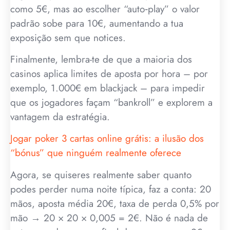
como 5€, mas ao escolher “auto‑play” o valor
padrão sobe para 10€, aumentando a tua
exposição sem que notices.
Finalmente, lembra-te de que a maioria dos
casinos aplica limites de aposta por hora – por
exemplo, 1.000€ em blackjack – para impedir
que os jogadores façam “bankroll” e explorem a
vantagem da estratégia.
Jogar poker 3 cartas online grátis: a ilusão dos
“bónus” que ninguém realmente oferece
Agora, se quiseres realmente saber quanto
podes perder numa noite típica, faz a conta: 20
mãos, aposta média 20€, taxa de perda 0,5% por
mão → 20 × 20 × 0,005 = 2€. Não é nada de