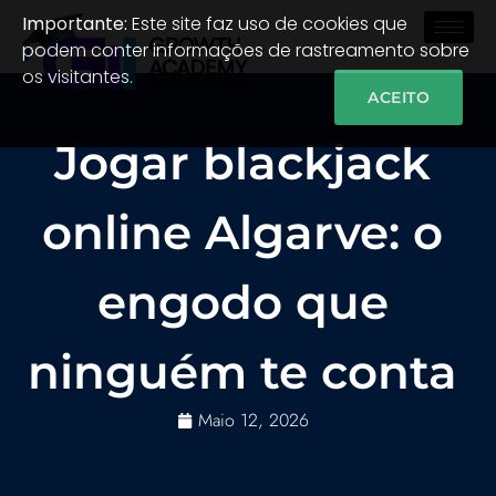
Importante:
Este site faz uso de cookies que
podem conter informações de rastreamento sobre
os visitantes.
ACEITO
Jogar blackjack
online Algarve: o
engodo que
ninguém te conta
Maio 12, 2026