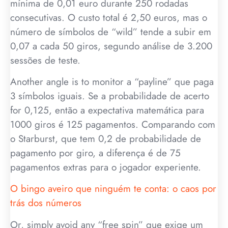
mínima de 0,01 euro durante 250 rodadas
consecutivas. O custo total é 2,50 euros, mas o
número de símbolos de “wild” tende a subir em
0,07 a cada 50 giros, segundo análise de 3.200
sessões de teste.
Another angle is to monitor a “payline” que paga
3 símbolos iguais. Se a probabilidade de acerto
for 0,125, então a expectativa matemática para
1000 giros é 125 pagamentos. Comparando com
o Starburst, que tem 0,2 de probabilidade de
pagamento por giro, a diferença é de 75
pagamentos extras para o jogador experiente.
O bingo aveiro que ninguém te conta: o caos por
trás dos números
Or, simply avoid any “free spin” que exige um