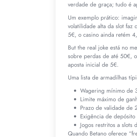
verdade de graça; tudo é a
Um exemplo prático: imagi
volatilidade alta da slot 
5€, o casino ainda retém 4,
But the real joke está no 
sobre perdas de até 50€, 
aposta inicial de 5€.
Uma lista de armadilhas típ
Wagering mínimo de 3
Limite máximo de ganh
Prazo de validade de 
Exigência de depósito 
Jogos restritos a slots
Quando Betano oferece “fre