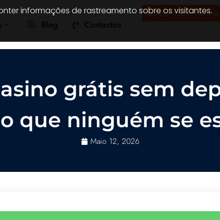
onter informações de rastreamento sobre os visitantes.
Seja nosso forma
s
Blog
Contactos
asino grátis sem dep
o que ninguém se e
Maio 12, 2026