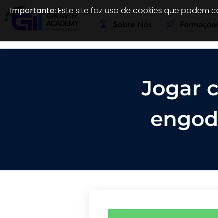
Importante:
Este site faz uso de cookies que podem c
Sobre Nós
Formaçõe
Jogar c
engod