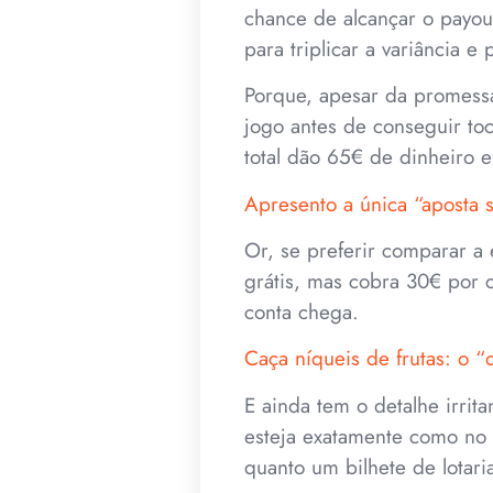
chance de alcançar o payou
para triplicar a variância e
Porque, apesar da promessa
jogo antes de conseguir to
total dão 65€ de dinheiro 
Apresento a única “aposta 
Or, se preferir comparar a
grátis, mas cobra 30€ por 
conta chega.
Caça níqueis de frutas: o “
E ainda tem o detalhe irrit
esteja exatamente como no 
quanto um bilhete de lotari