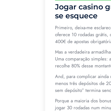
Jogar casino 
se esquece
Primeiro, deixa-me esclarec
oferece 10 rodadas grátis,
400€ de apostas obrigatória
Mas a verdadeira armadilha
Uma comparação simples: ap
recolhe 80% desse montant
And, para complicar ainda
menos três depósitos de 20€
sem depósito” termina send
Porque a maioria dos bonus
jogar 30 rodadas num minuto