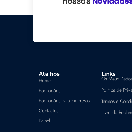
nossas
Novidade
Atalhos
Links
Os Meus Dado
Home
Política de Pri
Formações
Formações para Empresas
Termos e Cond
Contactos
Livro de Recla
Painel