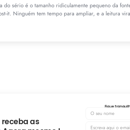
a do sério é o tamanho ridiculamente pequeno da font
st-it. Ninguém tem tempo para ampliar, e a leitura vir
Fique tranqui
 receba as