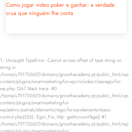
Como jogar video poker e ganhar: a verdade
crua que ninguém lhe conta
1 - Uncaught TypeError: Cannot access offset of type string on
string in
/home/u791735607/domains/growthacademy.pt/public_html/wp-
content/plugins/smart-marketing-for-wp/includes/class-egoi-for-
wp.php:1267 Stack trace: #0
/home/u791735607/domains/growthacademy.pt/public_html/wp-
content/plugins/smart-marketing-for-
wp/admin/partials/elementor/egoi-for-wp-elementor-basic-
control.php(526): Egoi_For_Wp::getAccountTags() #1
/home/u791735607/domains/growthacademy.pt/public_html/wp-
content/plugins/smart-marketing-for-