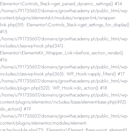
Elementor\Controls_Stack->get_parsed_dynamic_settings() #14
/home/u791735607/domains/growthacademy.pt/public_html/wp-
content/plugins/elementskit/modules/wrapper-link/wrapper-
link.php(59): Elementor\Controls_Stack->get_settings_for_display()
#15
/home/u791735607/domains/growthacademy.pt/public_html/wp-
includes/class-wp-hook.php(341):
Elementor\ElementsKit_Wrapper_Link->before_section_render()
#16
/home/u791735607/domains/growthacademy.pt/public_html/wp-
includes/class-wp-hook.php(365): WP_Hook->apply_filters() #17
/home/u791735607/domains/growthacademy.pt/public_html/wp-
includes/plugin.php(522): WP_Hook->do_action() #18
/home/u791735607/domains/growthacademy.pt/public_html/wp-
content/plugins/elementor/includes/base/element-base.php(492):
do_action() #19
/home/u791735607/domains/growthacademy.pt/public_html/wp-
content/plugins/elementor/modules/element-
cache/module.php(71): Elementor\Element_Base->print_element()