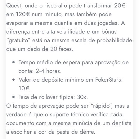
Quest, onde o risco alto pode transformar 20 €
em 120 € num minuto, mas também pode
evaporar a mesma quantia em duas jogadas. A
diferença entre alta volatilidade e um bônus
“gratuito” está na mesma escala de probabilidade
que um dado de 20 faces.
Tempo médio de espera para aprovação de
conta: 2‑4 horas.
Valor de depósito mínimo em PokerStars:
10 €.
Taxa de rollover típica: 30x.
O tempo de aprovação pode ser “rápido”, mas a
verdade é que o suporte técnico verifica cada
documento com a mesma minúcia de um dentista
a escolher a cor da pasta de dente.