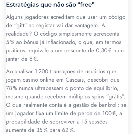
Estratégias que não são “free”
Alguns jogadores acreditam que usar um código
de “gift” ao registar vai dar vantagem. A
realidade? O código simplesmente acrescenta
5 % ao bónus já inflacionado, o que, em termos
práticos, equivale a um desconto de 0,30 € num
jantar de 6 €.
Ao analisar 1 200 transações de usuários que
jogam casino online em Cascais, descobri que
78 % nunca ultrapassam o ponto de equilíbrio,
mesmo quando recebem múltiplos spins “grátis”.
O que realmente conta é a gestão de bankroll: se
um jogador fixa um limite de perda de 100 €, a
probabilidade de sobreviver a 15 sessões
aumenta de 35 % para 62 %.