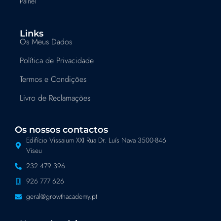
Painel
Links
Os Meus Dados
Política de Privacidade
Termos e Condições
Livro de Reclamações
Os nossos contactos
Edifício Vissaium XXI Rua Dr. Luís Nava 3500-846
Viseu
232 479 396
926 777 626
geral@growthacademy.pt