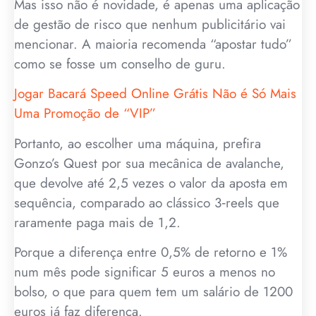
Mas isso não é novidade, é apenas uma aplicação
de gestão de risco que nenhum publicitário vai
mencionar. A maioria recomenda “apostar tudo”
como se fosse um conselho de guru.
Jogar Bacará Speed Online Grátis Não é Só Mais
Uma Promoção de “VIP”
Portanto, ao escolher uma máquina, prefira
Gonzo’s Quest por sua mecânica de avalanche,
que devolve até 2,5 vezes o valor da aposta em
sequência, comparado ao clássico 3‑reels que
raramente paga mais de 1,2.
Porque a diferença entre 0,5% de retorno e 1%
num mês pode significar 5 euros a menos no
bolso, o que para quem tem um salário de 1200
euros já faz diferença.