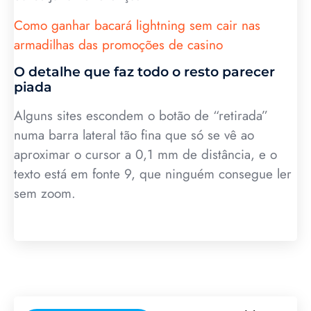
Como ganhar bacará lightning sem cair nas
armadilhas das promoções de casino
O detalhe que faz todo o resto parecer
piada
Alguns sites escondem o botão de “retirada”
numa barra lateral tão fina que só se vê ao
aproximar o cursor a 0,1 mm de distância, e o
texto está em fonte 9, que ninguém consegue ler
sem zoom.