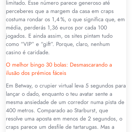
limitado. Esse número parece generoso até
perceberes que a margem da casa em craps
costuma rondar os 1,4 %, o que significa que, em
média, perderás 1,36 euros por cada 100
jogados. E ainda assim, os sites pintam tudo
como “VIP” e “gift”. Porque, claro, nenhum
casino é caridade.
O melhor bingo 30 bolas: Desmascarando a
ilusão dos prémios fáceis
Em Betway, o crupier virtual leva 5 segundos para
lançar o dado, enquanto o teu avatar sente a
mesma ansiedade de um corredor numa pista de
400 metros. Comparado ao Starburst, que
resolve uma aposta em menos de 2 segundos, o
craps parece um desfile de tartarugas. Mas a