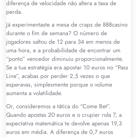
diferença de velocidade não altera a taxa de
perda.
Já experimentaste a mesa de craps de 888casino
durante o fim de semana? O número de
jogadores saltou de 12 para 34 em menos de
uma hora, e a probabilidade de encontrar um
“ponto” vencedor diminuiu proporcionalmente.
Se a tua estratégia era apostar 10 euros no “Pass
Line”, acabas por perder 2,5 vezes o que
esperavas, simplesmente porque o volume
aumenta a volatilidade.
Or, consideremos a tática do “Come Bet”.
Quando apostas 20 euros e o crupier rola 7, a
expectativa matemática te devolve apenas 19,3
euros em média. A diferença de 0,7 euros