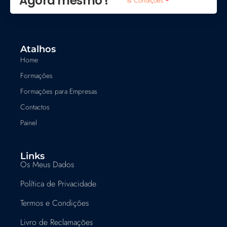
Agora mesmo !
& Condições
*
Atalhos
Home
Formações
Formações para Empresas
Contactos
Painel
Links
Os Meus Dados
Política de Privacidade
Termos e Condições
Livro de Reclamações