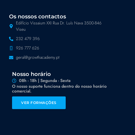
Os nossos contactos
Edifício Vissaium XXI Rua Dr. Luís Nava 3500-846
Viseu
232 479 396
926 777 626
geral@growthacademy.pt
Nosso horário
08h - 18h | Segunda - Sexta
O nosso suporte funciona dentro do nosso horário
comercial.
VER FORMAÇÕES