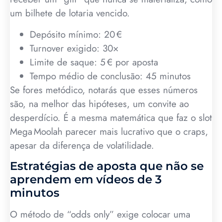
um bilhete de lotaria vencido.
Depósito mínimo: 20 €
Turnover exigido: 30×
Limite de saque: 5 € por aposta
Tempo médio de conclusão: 45 minutos
Se fores metódico, notarás que esses números
são, na melhor das hipóteses, um convite ao
desperdício. É a mesma matemática que faz o slot
Mega Moolah parecer mais lucrativo que o craps,
apesar da diferença de volatilidade.
Estratégias de aposta que não se
aprendem em vídeos de 3
minutos
O método de “odds only” exige colocar uma