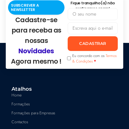
Fique tranquilho(a) não
SUBSCREVER A
praticamos spam!
NEWSLETTER
Cadastre-se
para receba as
nossas
CADASTRAR
Novidades
Eu concordo com os
Termos
Agora mesmo !
& Condições
*
Atalhos
Home
Formações
Formações para Empresas
Contactos