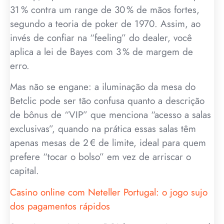
31 % contra um range de 30 % de mãos fortes,
segundo a teoria de poker de 1970. Assim, ao
invés de confiar na “feeling” do dealer, você
aplica a lei de Bayes com 3 % de margem de
erro.
Mas não se engane: a iluminação da mesa do
Betclic pode ser tão confusa quanto a descrição
de bônus de “VIP” que menciona “acesso a salas
exclusivas”, quando na prática essas salas têm
apenas mesas de 2 € de limite, ideal para quem
prefere “tocar o bolso” em vez de arriscar o
capital.
Casino online com Neteller Portugal: o jogo sujo
dos pagamentos rápidos