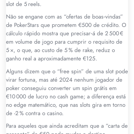
slot de 5 reels.
Não se engane com as “ofertas de boas‑vindas”
de PokerStars que prometem €500 de crédito. O
cálculo rápido mostra que precisar‑á de 2 500 €
em volume de jogo para cumprir o requisito de
5 ×, o que, ao custo de 5 % de rake, reduz o
ganho real a aproximadamente €125.
Alguns dizem que o “free spin” de uma slot pode
virar fortuna, mas até 2024 nenhum jogador de
poker conseguiu converter um spin grátis em
€10 000 de lucro no cash game; a diferença está
no edge matemático, que nas slots gira em torno
de -2 % contra o casino.
Para aqueles que ainda acreditam que a “carta de