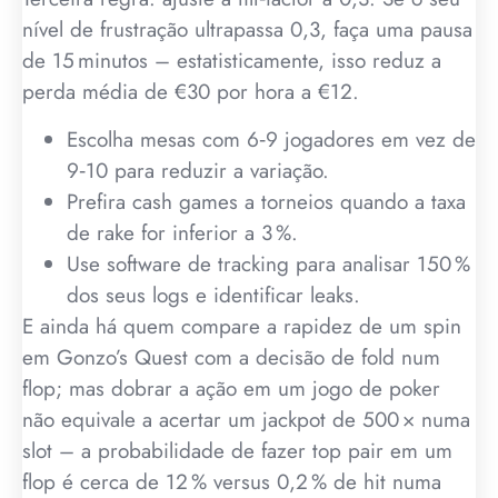
nível de frustração ultrapassa 0,3, faça uma pausa
de 15 minutos – estatisticamente, isso reduz a
perda média de €30 por hora a €12.
Escolha mesas com 6‑9 jogadores em vez de
9‑10 para reduzir a variação.
Prefira cash games a torneios quando a taxa
de rake for inferior a 3 %.
Use software de tracking para analisar 150 %
dos seus logs e identificar leaks.
E ainda há quem compare a rapidez de um spin
em Gonzo’s Quest com a decisão de fold num
flop; mas dobrar a ação em um jogo de poker
não equivale a acertar um jackpot de 500 × numa
slot – a probabilidade de fazer top pair em um
flop é cerca de 12 % versus 0,2 % de hit numa