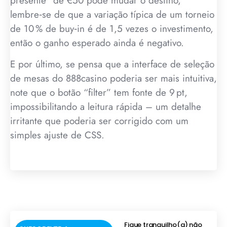
presente” de €50 pode mudar o destino,
lembre‑se de que a variação típica de um torneio
de 10 % de buy‑in é de 1,5 vezes o investimento,
então o ganho esperado ainda é negativo.
E por último, se pensa que a interface de seleção
de mesas do 888casino poderia ser mais intuitiva,
note que o botão “filter” tem fonte de 9 pt,
impossibilitando a leitura rápida – um detalhe
irritante que poderia ser corrigido com um
simples ajuste de CSS.
Fique tranquilho(a) não