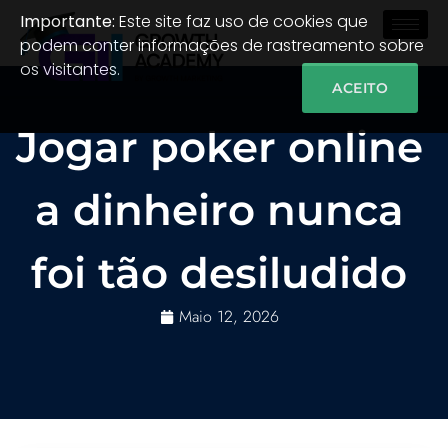
Importante:
Este site faz uso de cookies que
podem conter informações de rastreamento sobre
os visitantes.
ACEITO
Jogar poker online
a dinheiro nunca
foi tão desiludido
Maio 12, 2026