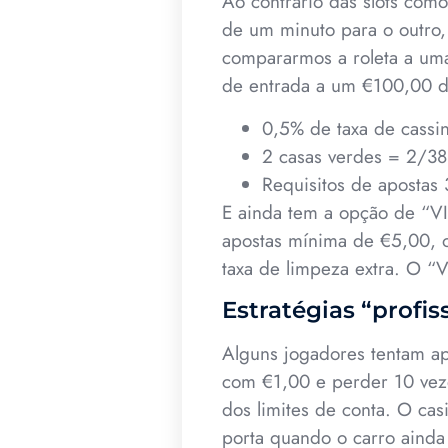
Ao contrário das slots como
de um minuto para o outro, 
compararmos a roleta a um
de entrada a um €100,00 d
0,5% de taxa de cassin
2 casas verdes = 2/3
Requisitos de apostas
E ainda tem a opção de “VI
apostas mínima de €5,00, o
taxa de limpeza extra. O “
Estratégias “profi
Alguns jogadores tentam ap
com €1,00 e perder 10 veze
dos limites de conta. O ca
porta quando o carro ainda 