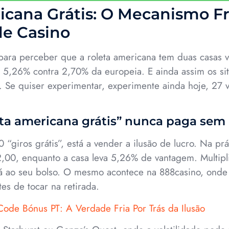
cana Grátis: O Mecanismo Fri
e Casino
 para perceber que a roleta americana tem duas casas v
 a 5,26% contra 2,70% da europeia. E ainda assim os si
. Se quiser experimentar, experimente ainda hoje, 27 v
eta americana grátis” nunca paga sem 
 “giros grátis”, está a vender a ilusão de lucro. Na pr
00, enquanto a casa leva 5,26% de vantagem. Multipl
 ao seu bolso. O mesmo acontece na 888casino, onde 
es de tocar na retirada.
ode Bónus PT: A Verdade Fria Por Trás da Ilusão