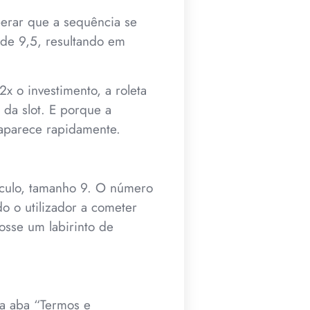
erar que a sequência se
 de 9,5, resultando em
x o investimento, a roleta
 da slot. E porque a
saparece rapidamente.
sculo, tamanho 9. O número
o o utilizador a cometer
osse um labirinto de
ma aba “Termos e