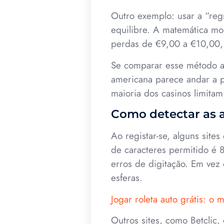
Outro exemplo: usar a “re
equilibre. A matemática mo
perdas de €9,00 a €10,00
Se comparar esse método ao
americana parece andar a p
maioria dos casinos limita
Como detectar as a
Ao registar-se, alguns sit
de caracteres permitido é 8
erros de digitação. Em vez 
esferas.
Jogar roleta auto grátis: o 
Outros sites, como Betclic