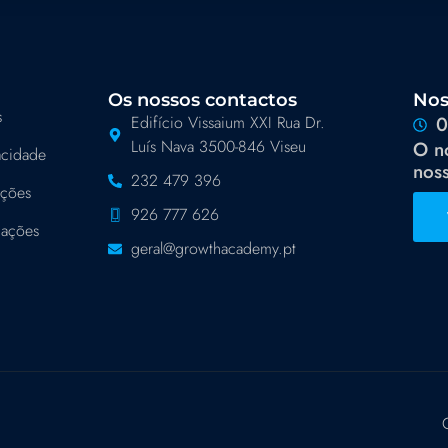
Os nossos contactos
Nos
s
Edifício Vissaium XXI Rua Dr.
0
Luís Nava 3500-846 Viseu
O n
vacidade
noss
232 479 396
ições
926 777 626
mações
geral@growthacademy.pt