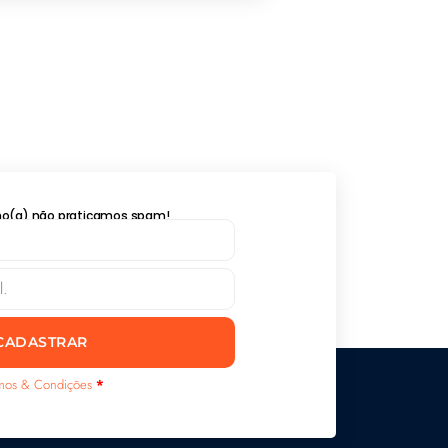
lho(a) não praticamos spam!
CADASTRAR
mos & Condições
*