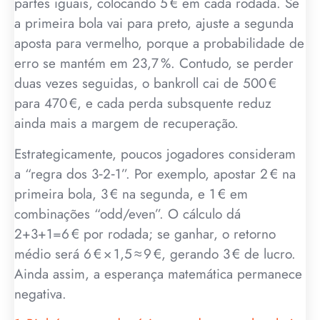
partes iguais, colocando 5 € em cada rodada. Se
a primeira bola vai para preto, ajuste a segunda
aposta para vermelho, porque a probabilidade de
erro se mantém em 23,7 %. Contudo, se perder
duas vezes seguidas, o bankroll cai de 500 €
para 470 €, e cada perda subsquente reduz
ainda mais a margem de recuperação.
Estrategicamente, poucos jogadores consideram
a “regra dos 3‑2‑1”. Por exemplo, apostar 2 € na
primeira bola, 3 € na segunda, e 1 € em
combinações “odd/even”. O cálculo dá
2+3+1=6 € por rodada; se ganhar, o retorno
médio será 6 € × 1,5 ≈ 9 €, gerando 3 € de lucro.
Ainda assim, a esperança matemática permanece
negativa.