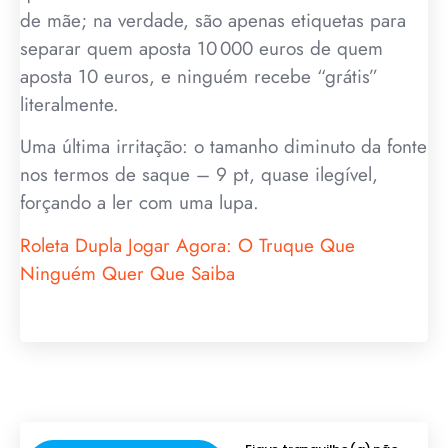
de mãe; na verdade, são apenas etiquetas para
separar quem aposta 10 000 euros de quem
aposta 10 euros, e ninguém recebe “grátis”
literalmente.
Uma última irritação: o tamanho diminuto da fonte
nos termos de saque – 9 pt, quase ilegível,
forçando a ler com uma lupa.
Roleta Dupla Jogar Agora: O Truque Que
Ninguém Quer Que Saiba