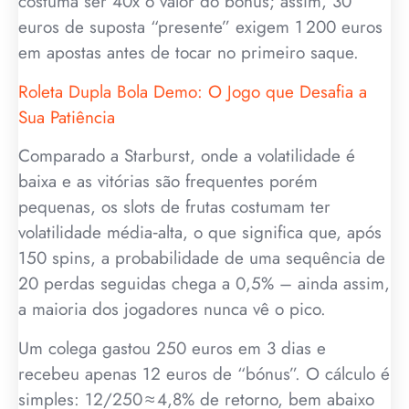
costuma ser 40x o valor do bónus; assim, 30
euros de suposta “presente” exigem 1 200 euros
em apostas antes de tocar no primeiro saque.
Roleta Dupla Bola Demo: O Jogo que Desafia a
Sua Patiência
Comparado a Starburst, onde a volatilidade é
baixa e as vitórias são frequentes porém
pequenas, os slots de frutas costumam ter
volatilidade média‑alta, o que significa que, após
150 spins, a probabilidade de uma sequência de
20 perdas seguidas chega a 0,5% – ainda assim,
a maioria dos jogadores nunca vê o pico.
Um colega gastou 250 euros em 3 dias e
recebeu apenas 12 euros de “bónus”. O cálculo é
simples: 12/250 ≈ 4,8% de retorno, bem abaixo