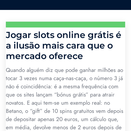
Jogar slots online grátis é
a ilusão mais cara que o
mercado oferece
Quando alguém diz que pode ganhar milhões ao
tocar 3 vezes numa caça‑nas‑caça, o número 3 já
não é coincidência: é a mesma frequência com
que os sites lançam “bónus grátis” para atrair
novatos. E aqui tem‑se um exemplo real: no
Betano, o “gift” de 10 spins gratuitos vem depois
de depositar apenas 20 euros, um cálculo que,
em média, devolve menos de 2 euros depois de