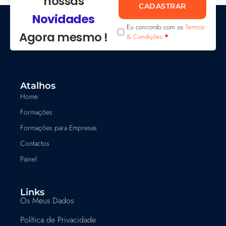
nossas
CADASTRAR
Novidades
Eu concordo com os
Termos
Agora mesmo !
& Condições
*
Atalhos
Home
Formações
Formações para Empresas
Contactos
Painel
Links
Os Meus Dados
Política de Privacidade