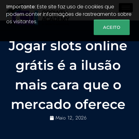
Importante:
Este site faz uso de cookies que
podem conter informações de rastreamento sobre
os visitantes.
ACEITO
Jogar slots online
grátis é a ilusão
mais cara que o
mercado oferece
Maio 12, 2026