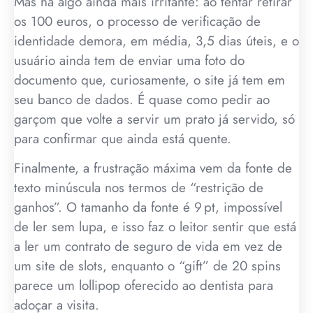
Mas há algo ainda mais irritante: ao tentar retirar
os 100 euros, o processo de verificação de
identidade demora, em média, 3,5 dias úteis, e o
usuário ainda tem de enviar uma foto do
documento que, curiosamente, o site já tem em
seu banco de dados. É quase como pedir ao
garçom que volte a servir um prato já servido, só
para confirmar que ainda está quente.
Finalmente, a frustração máxima vem da fonte de
texto minúscula nos termos de “restrição de
ganhos”. O tamanho da fonte é 9 pt, impossível
de ler sem lupa, e isso faz o leitor sentir que está
a ler um contrato de seguro de vida em vez de
um site de slots, enquanto o “gift” de 20 spins
parece um lollipop oferecido ao dentista para
adoçar a visita.