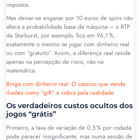
impostos.
Mas deixar‑se enganar por 10 euros de spins não
altera a probabilidade base da máquina – o RTP
de Starburst, por exemplo, fica em 96,1 %,
exatamente o mesmo se jogar com dinheiro real
ou com “gratuito”. Assim, a diferença real reside
apenas na percepção de risco, não na
matemática.
Bingo com dinheiro real: O cassino que vende
ilusões como “gift” e cobra pela realidade
Os verdadeiros custos ocultos dos
jogos “grátis”
Primeiro, a taxa de variação de 0,5 % por rodada
pode parecer insignificante, mas numa sessão de