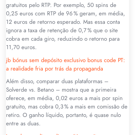
gratuitos pelo RTP. Por exemplo, 50 spins de
0,25 euros com RTP de 96 % geram, em média,
12 euros de retorno esperado. Mas essa conta
ignora a taxa de retenção de 0,7 % que o site
cobra em cada giro, reduzindo o retorno para
11,70 euros.
jb bónus sem depósito exclusivo bonus code PT:
a realidade fria por trás da propaganda
Além disso, comparar duas plataformas –
Solverde vs. Betano – mostra que a primeira
oferece, em média, 0,02 euros a mais por spin
gratuito, mas cobra 0,3 % a mais em comissão de
retiro. O ganho líquido, portanto, é quase nulo
entre as duas.