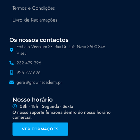
Termos e Condições
Livro de Reclamações
Os nossos contactos
Edifício Vissaium XXI Rua Dr. Luís Nava 3500-846
Viseu
232 479 396
926 777 626
geral@growthacademy.pt
Nosso horário
08h - 18h | Segunda - Sexta
O nosso suporte funciona dentro do nosso horário
comercial.
VER FORMAÇÕES