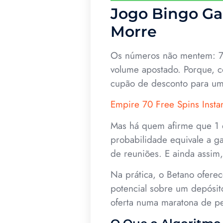
Jogo Bingo Ga
Morre
Os números não mentem: 73
volume apostado. Porque, c
cupão de desconto para um j
Empire 70 Free Spins Insta
Mas há quem afirme que 1 e
probabilidade equivale a ga
de reuniões. E ainda assim
Na prática, o Betano ofere
potencial sobre um depósit
oferta numa maratona de p