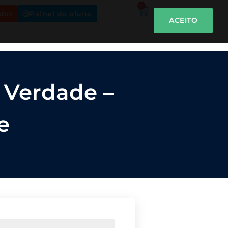
0
dor
Painel do aluno
ACEITO
 Verdade –
e