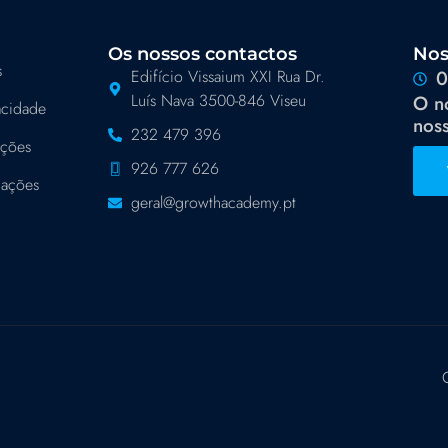
Os nossos contactos
Nos
s
Edifício Vissaium XXI Rua Dr.
0
Luís Nava 3500-846 Viseu
O n
vacidade
noss
232 479 396
ições
926 777 626
mações
geral@growthacademy.pt