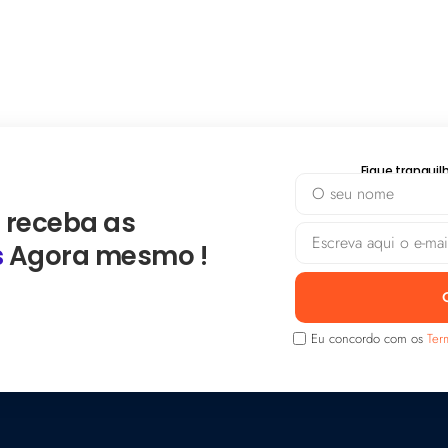
Fique tranqui
 receba as
s
Agora mesmo !
Eu concordo com os
Ter