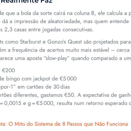
 Realmente Faz
 que a bola da sorte cairá na coluna B, ele calcula a
o dá a impressão de aleatoriedade, mas quem entende d
s 2,3 casas entre jogadas consecutivas.
ts como Starburst e Gonzo’s Quest são projetados para c
m a frequência de acertos muito mais estável – cerca
parece uma aposta “slow‑play” quando comparado a um
é €200
 de bingo com jackpot de €5 000
por‑1” em cartões de 30 dias
tões diferentes, gastamos €50. A expectativa de ganh
m p = 0,0015 e g = €5 000, resulta num retorno esperad
leta: O Mito do Sistema de 8 Passos que Não Funciona