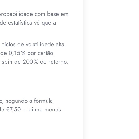
 probabilidade com base em
e estatística vê que a
iclos de volatilidade alta,
 de 0,15 % por cartão
 spin de 200 % de retorno.
o, segundo a fórmula
o de €7,50 – ainda menos