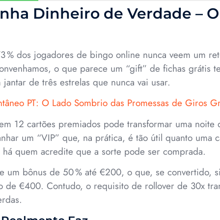
nha Dinheiro de Verdade – O
 % dos jogadores de bingo online nunca veem um reto
onvenhamos, o que parece um “gift” de fichas grátis
antar de três estrelas que nunca vai usar.
ntâneo PT: O Lado Sombrio das Promessas de Giros Gr
m 12 cartões premiados pode transformar uma noite de
nhar um “VIP” que, na prática, é tão útil quanto uma 
, há quem acredite que a sorte pode ser comprada.
ce um bônus de 50 % até €200, o que, se convertido, si
o de €400. Contudo, o requisito de rollover de 30x tr
erdas.