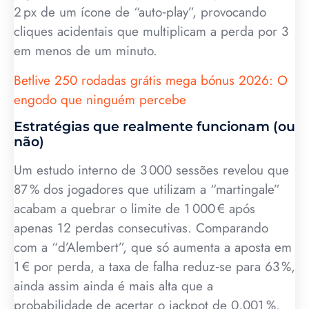
2 px de um ícone de “auto‑play”, provocando
cliques acidentais que multiplicam a perda por 3
em menos de um minuto.
Betlive 250 rodadas grátis mega bónus 2026: O
engodo que ninguém percebe
Estratégias que realmente funcionam (ou
não)
Um estudo interno de 3 000 sessões revelou que
87 % dos jogadores que utilizam a “martingale”
acabam a quebrar o limite de 1 000 € após
apenas 12 perdas consecutivas. Comparando
com a “d’Alembert”, que só aumenta a aposta em
1 € por perda, a taxa de falha reduz‑se para 63 %,
ainda assim ainda é mais alta que a
probabilidade de acertar o jackpot de 0,001 %.