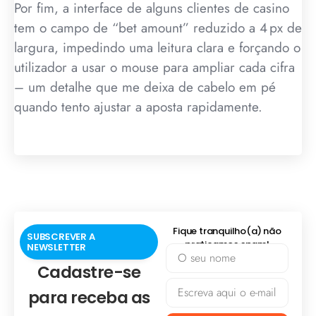
Por fim, a interface de alguns clientes de casino
tem o campo de “bet amount” reduzido a 4 px de
largura, impedindo uma leitura clara e forçando o
utilizador a usar o mouse para ampliar cada cifra
– um detalhe que me deixa de cabelo em pé
quando tento ajustar a aposta rapidamente.
Fique tranquilho(a) não
SUBSCREVER A
praticamos spam!
NEWSLETTER
Cadastre-se
para receba as