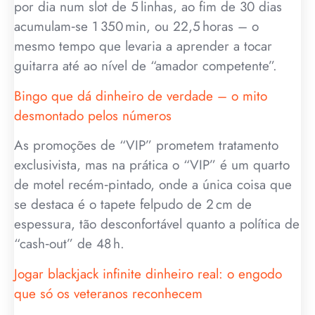
por dia num slot de 5 linhas, ao fim de 30 dias
acumulam‑se 1 350 min, ou 22,5 horas – o
mesmo tempo que levaria a aprender a tocar
guitarra até ao nível de “amador competente”.
Bingo que dá dinheiro de verdade – o mito
desmontado pelos números
As promoções de “VIP” prometem tratamento
exclusivista, mas na prática o “VIP” é um quarto
de motel recém‑pintado, onde a única coisa que
se destaca é o tapete felpudo de 2 cm de
espessura, tão desconfortável quanto a política de
“cash‑out” de 48 h.
Jogar blackjack infinite dinheiro real: o engodo
que só os veteranos reconhecem