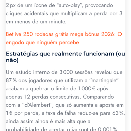
2 px de um ícone de “auto‑play”, provocando
cliques acidentais que multiplicam a perda por 3
em menos de um minuto.
Betlive 250 rodadas grátis mega bónus 2026: O
engodo que ninguém percebe
Estratégias que realmente funcionam (ou
não)
Um estudo interno de 3 000 sessões revelou que
87 % dos jogadores que utilizam a “martingale”
acabam a quebrar o limite de 1 000 € após
apenas 12 perdas consecutivas. Comparando
com a “d’Alembert”, que só aumenta a aposta em
1 € por perda, a taxa de falha reduz‑se para 63 %,
ainda assim ainda é mais alta que a
probabilidade de acertar o jackpot de 0,001 %.