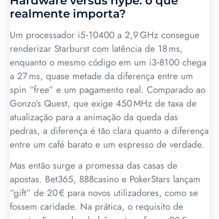
Hardware versus hype: o que
realmente importa?
Um processador i5‑10400 a 2,9 GHz consegue
renderizar Starburst com latência de 18 ms,
enquanto o mesmo código em um i3‑8100 chega
a 27 ms, quase metade da diferença entre um
spin “free” e um pagamento real. Comparado ao
Gonzo’s Quest, que exige 450 MHz de taxa de
atualização para a animação da queda das
pedras, a diferença é tão clara quanto a diferença
entre um café barato e um espresso de verdade.
Mas então surge a promessa das casas de
apostas. Bet365, 888casino e PokerStars lançam
“gift” de 20 € para novos utilizadores, como se
fossem caridade. Na prática, o requisito de