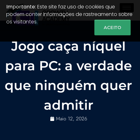
Importante:
Este site faz uso de cookies que
podem conter informações de rastreamento sobre
os visitantes.
ACEITO
Jogo caça níquel
para PC: a verdade
que ninguém quer
admitir
Maio 12, 2026