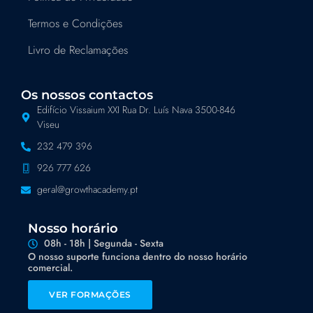
Termos e Condições
Livro de Reclamações
Os nossos contactos
Edifício Vissaium XXI Rua Dr. Luís Nava 3500-846
Viseu
232 479 396
926 777 626
geral@growthacademy.pt
Nosso horário
08h - 18h | Segunda - Sexta
O nosso suporte funciona dentro do nosso horário
comercial.
VER FORMAÇÕES