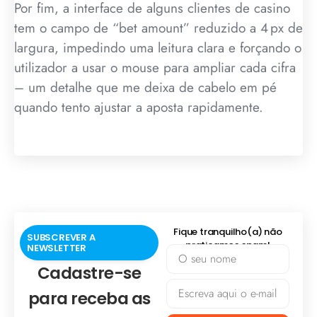
Por fim, a interface de alguns clientes de casino
tem o campo de “bet amount” reduzido a 4 px de
largura, impedindo uma leitura clara e forçando o
utilizador a usar o mouse para ampliar cada cifra
– um detalhe que me deixa de cabelo em pé
quando tento ajustar a aposta rapidamente.
Fique tranquilho(a) não
SUBSCREVER A
praticamos spam!
NEWSLETTER
Cadastre-se
para receba as