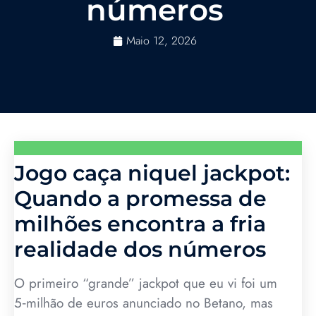
números
Maio 12, 2026
Jogo caça niquel jackpot:
Quando a promessa de
milhões encontra a fria
realidade dos números
O primeiro “grande” jackpot que eu vi foi um
5‑milhão de euros anunciado no Betano, mas