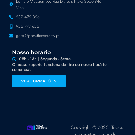
Edifício Vissaium XXI Rua Dr. Luís Nava 3500-846
Viseu
232 479 396
926 777 626
geral@growthacademy.pt
Nosso horário
08h - 18h | Segunda - Sexta
O nosso suporte funciona dentro do nosso horário
comercial.
VER FORMAÇÕES
Copyright © 2025. Todos
os direitos reservados