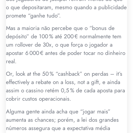
o que depositaram, mesmo quando a publicidade
promete “ganhe tudo”.
Mas a maioria não percebe que o “bonus de
depósito” de 100 % até 200 € normalmente tem
um rollover de 30x, o que força o jogador a
apostar 6 000 € antes de poder tocar no dinheiro
real.
Or, look at the 50 % “cashback” on perdas – it’s
effectively a rebate on a loss, not a gift, e ainda
assim o cassino retém 0,5 % de cada aposta para
cobrir custos operacionais.
Alguma gente ainda acha que “jogar mais”
aumenta as chances; porém, a lei dos grandes
números assegura que a expectativa média