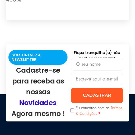
Fique tranquilho(a) não
SUBSCREVER A
praticamos spam!
NEWSLETTER
Cadastre-se
para receba as
nossas
CADASTRAR
Novidades
Eu concordo com os
Termos
Agora mesmo !
& Condições
*