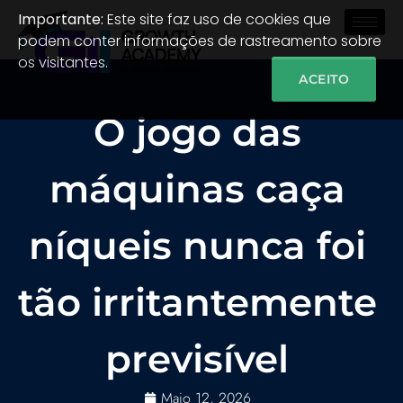
Importante:
Este site faz uso de cookies que
podem conter informações de rastreamento sobre
os visitantes.
ACEITO
O jogo das
máquinas caça
níqueis nunca foi
tão irritantemente
previsível
Maio 12, 2026