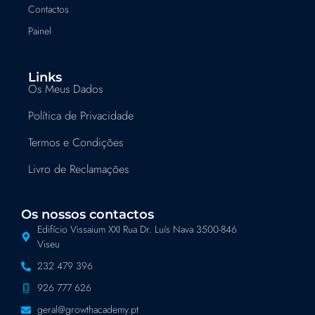
Contactos
Painel
Links
Os Meus Dados
Política de Privacidade
Termos e Condições
Livro de Reclamações
Os nossos contactos
Edifício Vissaium XXI Rua Dr. Luís Nava 3500-846
Viseu
232 479 396
926 777 626
geral@growthacademy.pt