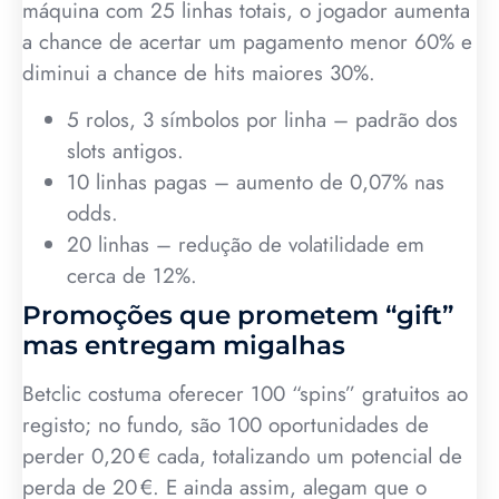
máquina com 25 linhas totais, o jogador aumenta
a chance de acertar um pagamento menor 60% e
diminui a chance de hits maiores 30%.
5 rolos, 3 símbolos por linha – padrão dos
slots antigos.
10 linhas pagas – aumento de 0,07% nas
odds.
20 linhas – redução de volatilidade em
cerca de 12%.
Promoções que prometem “gift”
mas entregam migalhas
Betclic costuma oferecer 100 “spins” gratuitos ao
registo; no fundo, são 100 oportunidades de
perder 0,20 € cada, totalizando um potencial de
perda de 20 €. E ainda assim, alegam que o