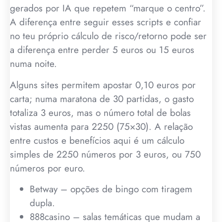
gerados por IA que repetem “marque o centro”.
A diferença entre seguir esses scripts e confiar
no teu próprio cálculo de risco/retorno pode ser
a diferença entre perder 5 euros ou 15 euros
numa noite.
Alguns sites permitem apostar 0,10 euros por
carta; numa maratona de 30 partidas, o gasto
totaliza 3 euros, mas o número total de bolas
vistas aumenta para 2250 (75×30). A relação
entre custos e benefícios aqui é um cálculo
simples de 2250 números por 3 euros, ou 750
números por euro.
Betway – opções de bingo com tiragem
dupla.
888casino – salas temáticas que mudam a