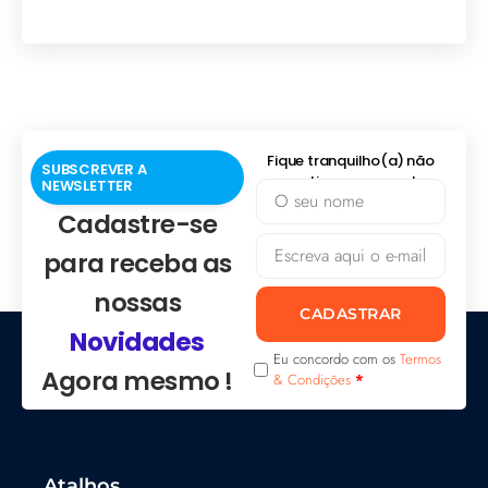
Fique tranquilho(a) não
SUBSCREVER A
praticamos spam!
NEWSLETTER
Cadastre-se
para receba as
nossas
CADASTRAR
Novidades
Eu concordo com os
Termos
Agora mesmo !
& Condições
*
Atalhos