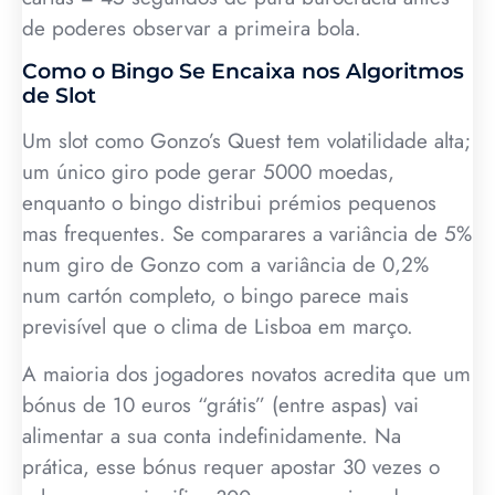
de poderes observar a primeira bola.
Como o Bingo Se Encaixa nos Algoritmos
de Slot
Um slot como Gonzo’s Quest tem volatilidade alta;
um único giro pode gerar 5000 moedas,
enquanto o bingo distribui prémios pequenos
mas frequentes. Se comparares a variância de 5%
num giro de Gonzo com a variância de 0,2%
num cartón completo, o bingo parece mais
previsível que o clima de Lisboa em março.
A maioria dos jogadores novatos acredita que um
bónus de 10 euros “grátis” (entre aspas) vai
alimentar a sua conta indefinidamente. Na
prática, esse bónus requer apostar 30 vezes o