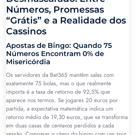
Números, Promessas
“Grátis” e a Realidade dos
Cassinos
Apostas de Bingo: Quando 75
Números Encontram 0% de
Misericórdia
Os servidores da Bet365 mantêm salas com
exatamente 75 bolas, mas o que realmente
importa é a taxa de retorno de 92,5% que
aparece nos termos. Se jogares 20 euros por
partida, a expectativa matemática indica um
retorno médio de 19,30 euros, que se transforma
em duas casas de centavos perdidos a cada
sessão. Comparar o ritmo do bingo com um spin