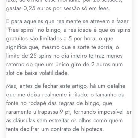
gastas 0,25 euros por sessão só em fees.
E para aqueles que realmente se atrevem a fazer
“free spins” no bingo, a realidade é que os spins
gratuitos são limitados a 5 por hora, o que
significa que, mesmo que a sorte te sorria, o
limite de 25 spins no dia inteiro te traz menos
retorno do que um único giro de 2 euros num
slot de baixa volatilidade.
Mas, antes de fechar este artigo, há um detalhe
que me deixa realmente irritado: o tamanho da
fonte no rodapé das regras de bingo, que
raramente ultrapassa 9 pt, tornando impossível ler
as cláusulas sem estreitar os olhos como quem
tenta decifrar um contrato de hipoteca.