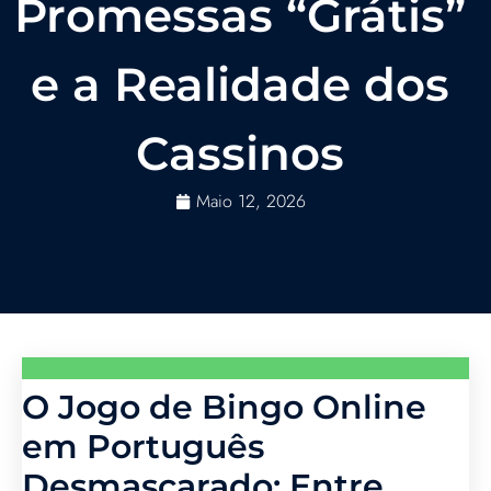
Promessas “Grátis”
e a Realidade dos
Cassinos
Maio 12, 2026
O Jogo de Bingo Online
em Português
Desmascarado: Entre