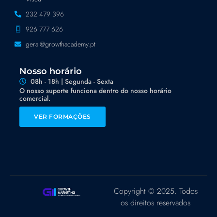
232 479 396
926 777 626
geral@growthacademy.pt
Nosso horário
08h - 18h | Segunda - Sexta
O nosso suporte funciona dentro do nosso horário
comercial.
VER FORMAÇÕES
Copyright © 2025. Todos
os direitos reservados