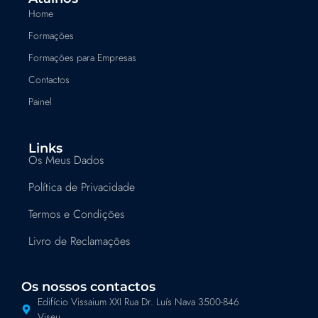
Home
Formações
Formações para Empresas
Contactos
Painel
Links
Os Meus Dados
Política de Privacidade
Termos e Condições
Livro de Reclamações
Os nossos contactos
Edifício Vissaium XXI Rua Dr. Luís Nava 3500-846
Viseu