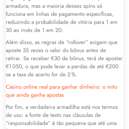
armadura, mas a maioria desses spins só
funciona em linhas de pagamento específicas,
reduzindo a probabilidade de vitória para 1 em
30 ao invés de 1 em 20.
Além disso, as regras de “rollover” exigem que
aposte 35 vezes o valor do bônus antes de
retirar. Se receber €30 de bônus, terá de apostar
€1 050, o que pode levar a perdas de até €200
se a taxa de acerto for de 2 %.
Casino online real para ganhar dinheiro: o mito
que ainda ganha apostas
Por fim, a verdadeira armadilha está nos termos
de uso: a fonte de texto nas cláusulas de
“responsabilidade” é tão pequena que até uma