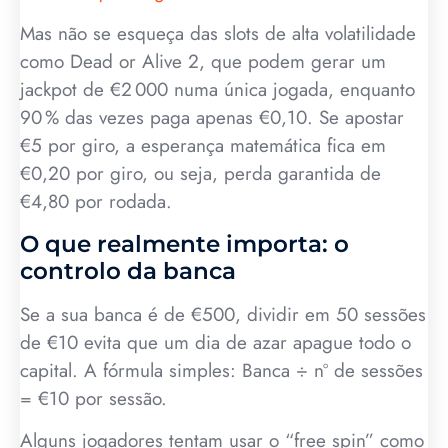
Mas não se esqueça das slots de alta volatilidade
como Dead or Alive 2, que podem gerar um
jackpot de €2 000 numa única jogada, enquanto
90 % das vezes paga apenas €0,10. Se apostar
€5 por giro, a esperança matemática fica em
€0,20 por giro, ou seja, perda garantida de
€4,80 por rodada.
O que realmente importa: o
controlo da banca
Se a sua banca é de €500, dividir em 50 sessões
de €10 evita que um dia de azar apague todo o
capital. A fórmula simples: Banca ÷ nº de sessões
= €10 por sessão.
Alguns jogadores tentam usar o “free spin” como