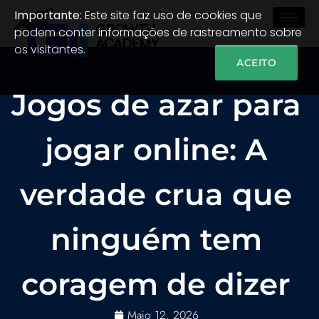
Importante:
Este site faz uso de cookies que
podem conter informações de rastreamento sobre
os visitantes.
ACEITO
Jogos de azar para
jogar online: A
verdade crua que
ninguém tem
coragem de dizer
Maio 12, 2026