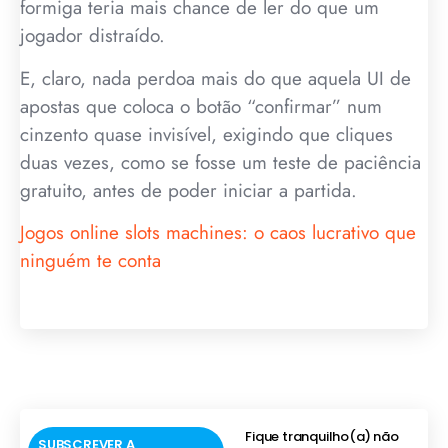
formiga teria mais chance de ler do que um
jogador distraído.
E, claro, nada perdoa mais do que aquela UI de
apostas que coloca o botão “confirmar” num
cinzento quase invisível, exigindo que cliques
duas vezes, como se fosse um teste de paciência
gratuito, antes de poder iniciar a partida.
Jogos online slots machines: o caos lucrativo que
ninguém te conta
Fique tranquilho(a) não
SUBSCREVER A