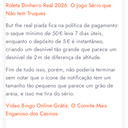
Roleta Dinheiro Real 2026: O Jogo Sério que
Não tem Truques
But the real piada fica na política de pagamento:
o saque mínimo de 50 € leva 7 dias úteis,
enquanto o depósito de 5 € é instantâneo,
criando um desnível tão grande que parece um
desnível de 2 m de diferença de altitude.
Fim de tudo isso, porém, não poderia terminar
sem notar que o ícone de notificação tem um
tamanho tão pequeno que parece um grão de
areia, e isso me tira do sério.
Video Bingo Online Grátis: O Convite Mais
Enganoso dos Casinos