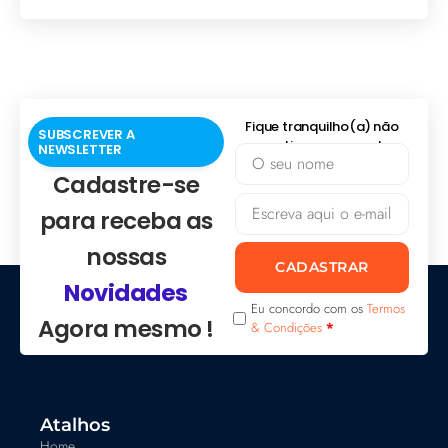
Fique tranquilho(a) não
SUBSCREVER A
praticamos spam!
NEWSLETTER
Cadastre-se
para receba as
nossas
CADASTRAR
Novidades
Eu concordo com os
Termos
Agora mesmo !
& Condições
*
Atalhos
Home