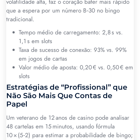
volatilidade alta, faz o coração bater mais rápido
que a espera por um número B‑30 no bingo
tradicional.
Tempo médio de carregamento: 2,8 s vs.
1,1 s em slots
Taxa de sucesso de conexão: 93% vs. 99%
em jogos de cartas
Valor médio de aposta: 0,20 € vs. 0,50 € em
slots
Estratégias de “Profissional” que
Não São Mais Que Contas de
Papel
Um veterano de 12 anos de casino pode analisar
48 cartelas em 15 minutos, usando fórmula
10 × (5‑2) para estimar a probabilidade de bingo;