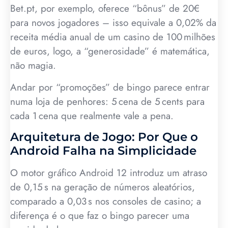
Bet.pt, por exemplo, oferece “bônus” de 20€
para novos jogadores – isso equivale a 0,02% da
receita média anual de um casino de 100 milhões
de euros, logo, a “generosidade” é matemática,
não magia.
Andar por “promoções” de bingo parece entrar
numa loja de penhores: 5 cena de 5 cents para
cada 1 cena que realmente vale a pena.
Arquitetura de Jogo: Por Que o
Android Falha na Simplicidade
O motor gráfico Android 12 introduz um atraso
de 0,15 s na geração de números aleatórios,
comparado a 0,03 s nos consoles de casino; a
diferença é o que faz o bingo parecer uma