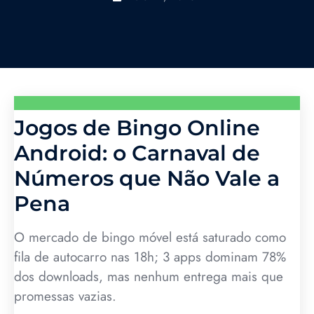
Jogos de Bingo Online
Android: o Carnaval de
Números que Não Vale a
Pena
O mercado de bingo móvel está saturado como
fila de autocarro nas 18h; 3 apps dominam 78%
dos downloads, mas nenhum entrega mais que
promessas vazias.