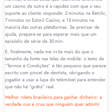
um casino de outro é a rapidez com que o seu
suporte ao cliente responde: 2 minutos na Betclic,
7 minutos no Estoril Casino, e 15 minutos na
maioria das outras plataformas. Se precisar de
ajuda, prepare‑se para esperar mais que um
episódio de série de 30 min.
E, finalmente, nada me irrita mais do que o
tamanho da fonte nas telas de mobile: o texto de
“Termos e Condições” é tão pequeno que parece
escrito com pincel de dentista, obrigando o
jogador a usar a lupa do telemóvel para entender
que não há “grátis” real.
Melhor roleta brasileira para ganhar dinheiro: a
verdade nua e crua que ninguém quer admitir