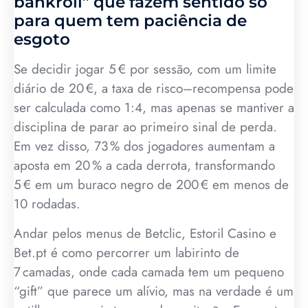
bankroll” que fazem sentido só
para quem tem paciência de
esgoto
Se decidir jogar 5 € por sessão, com um limite
diário de 20 €, a taxa de risco–recompensa pode
ser calculada como 1:4, mas apenas se mantiver a
disciplina de parar ao primeiro sinal de perda.
Em vez disso, 73 % dos jogadores aumentam a
aposta em 20 % a cada derrota, transformando
5 € em um buraco negro de 200 € em menos de
10 rodadas.
Andar pelos menus de Betclic, Estoril Casino e
Bet.pt é como percorrer um labirinto de
7 camadas, onde cada camada tem um pequeno
“gift” que parece um alívio, mas na verdade é um