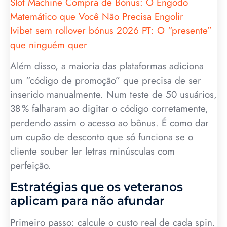
Slot Machine Compra de Bónus: O Engodo
Matemático que Você Não Precisa Engolir
Ivibet sem rollover bónus 2026 PT: O “presente”
que ninguém quer
Além disso, a maioria das plataformas adiciona
um “código de promoção” que precisa de ser
inserido manualmente. Num teste de 50 usuários,
38 % falharam ao digitar o código corretamente,
perdendo assim o acesso ao bônus. É como dar
um cupão de desconto que só funciona se o
cliente souber ler letras minúsculas com
perfeição.
Estratégias que os veteranos
aplicam para não afundar
Primeiro passo: calcule o custo real de cada spin.