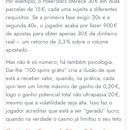
Por exemplo, o PokerStars oferece 30 € em duas
parcelas de 15 €, cada uma sujeita a diferentes
requisitos. Se a primeira fase exigir 20x e a
segunda 40x, o jogador acaba por fazer 900 €
de apostas para obter apenas 30 € de dinheiro
real – um retorno de 3,3 % sobre o volume
apostado.
Mas não é só número; há também psicologia.
Dar-lhe “100 spins grátis” cria a ilusão de que
está a receber valor, quando, na prática, cada
spin tem um limite máximo de ganho de 0,20 €,
logo o ganho potencial total não ultrapassa 20 €,
mesmo que a volatilidade seja alta. Isso faz o
jogador acreditar que está a ser “gerado” lucro,
quando na verdade o casino já limitou o seu teto.