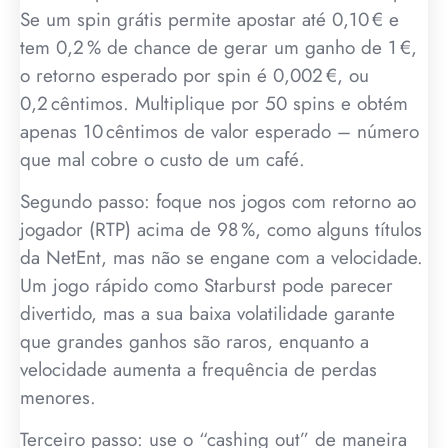
Se um spin grátis permite apostar até 0,10 € e
tem 0,2 % de chance de gerar um ganho de 1 €,
o retorno esperado por spin é 0,002 €, ou
0,2 cêntimos. Multiplique por 50 spins e obtém
apenas 10 cêntimos de valor esperado – número
que mal cobre o custo de um café.
Segundo passo: foque nos jogos com retorno ao
jogador (RTP) acima de 98 %, como alguns títulos
da NetEnt, mas não se engane com a velocidade.
Um jogo rápido como Starburst pode parecer
divertido, mas a sua baixa volatilidade garante
que grandes ganhos são raros, enquanto a
velocidade aumenta a frequência de perdas
menores.
Terceiro passo: use o “cashing out” de maneira