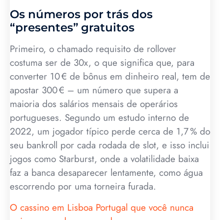
Os números por trás dos
“presentes” gratuitos
Primeiro, o chamado requisito de rollover
costuma ser de 30x, o que significa que, para
converter 10 € de bônus em dinheiro real, tem de
apostar 300 € – um número que supera a
maioria dos salários mensais de operários
portugueses. Segundo um estudo interno de
2022, um jogador típico perde cerca de 1,7 % do
seu bankroll por cada rodada de slot, e isso inclui
jogos como Starburst, onde a volatilidade baixa
faz a banca desaparecer lentamente, como água
escorrendo por uma torneira furada.
O cassino em Lisboa Portugal que você nunca