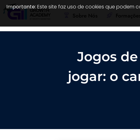
Importante:
Este site faz uso de cookies que podem c
Sobre Nós
Formaçõe
Jogos de
jogar: o c