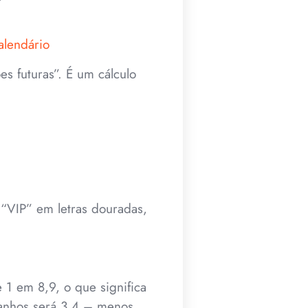
alendário
s futuras”. É um cálculo
 “VIP” em letras douradas,
 1 em 8,9, o que significa
ganhos será 3,4 – menos