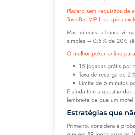
Placard sem requisitos de 
ToshiBet VIP free spins ex
Mas há mais: a banca virtua
simples – 0,5 % de 20 € sã
O melhor poker online para
15 jogadas grátis por r
Taxa de recarga de 2 %
Limite de 5 minutos po
E ainda tem a questão dos 
lembra-te de que um motel b
Estratégias que n
Primeiro, considera a proba
que em 89 jogos esperas 10