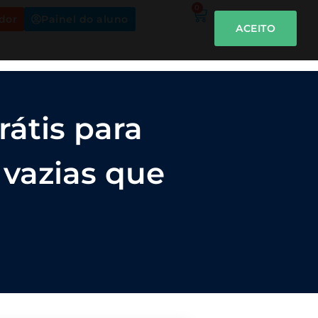
0
dor
Painel do aluno
ACEITO
átis para
 vazias que