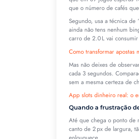
que o número de cafés que
Segundo, usa a técnica de 
ainda não tens nenhum bin
carro de 2.0 L vai consumir
Como transformar apostas 
Mas não deixes de observa
cada 3 segundos. Comparado
sem a mesma certeza de ch
App slots dinheiro real: o
Quando a frustração de
Até que chega o ponto de r
canto de 2 px de largura, t
enlouquece.