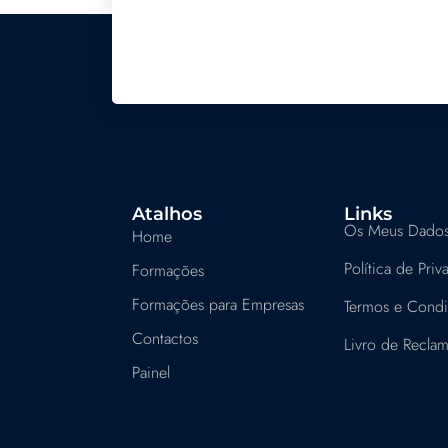
Atalhos
Links
Os Meus Dado
Home
Política de Pri
Formações
Formações para Empresas
Termos e Cond
Contactos
Livro de Recla
Painel