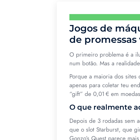
Jogos de máqui
de promessas 
O primeiro problema é a il
num botão. Mas a realidade
Porque a maioria dos sites
apenas para coletar teu en
“gift” de 0,01 € em moedas
O que realmente a
Depois de 3 rodadas sem ace
que o slot Starburst, que 
Gonzo’s Quest parece mais 