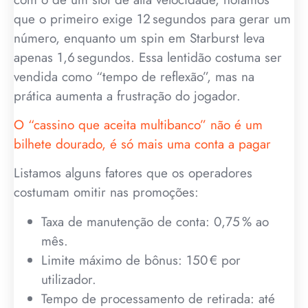
que o primeiro exige 12 segundos para gerar um
número, enquanto um spin em Starburst leva
apenas 1,6 segundos. Essa lentidão costuma ser
vendida como “tempo de reflexão”, mas na
prática aumenta a frustração do jogador.
O “cassino que aceita multibanco” não é um
bilhete dourado, é só mais uma conta a pagar
Listamos alguns fatores que os operadores
costumam omitir nas promoções:
Taxa de manutenção de conta: 0,75 % ao
mês.
Limite máximo de bônus: 150 € por
utilizador.
Tempo de processamento de retirada: até