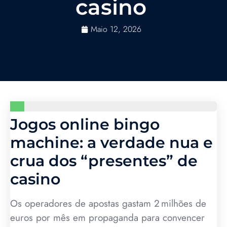
casino
Maio 12, 2026
Jogos online bingo
machine: a verdade nua e
crua dos “presentes” de
casino
Os operadores de apostas gastam 2 milhões de
euros por mês em propaganda para convencer