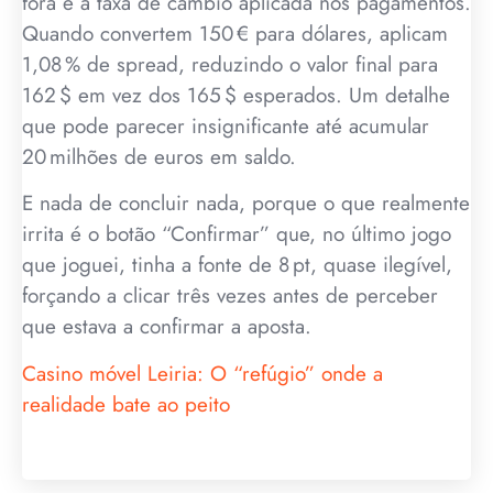
fora é a taxa de câmbio aplicada nos pagamentos.
Quando convertem 150 € para dólares, aplicam
1,08 % de spread, reduzindo o valor final para
162 $ em vez dos 165 $ esperados. Um detalhe
que pode parecer insignificante até acumular
20 milhões de euros em saldo.
E nada de concluir nada, porque o que realmente
irrita é o botão “Confirmar” que, no último jogo
que joguei, tinha a fonte de 8 pt, quase ilegível,
forçando a clicar três vezes antes de perceber
que estava a confirmar a aposta.
Casino móvel Leiria: O “refúgio” onde a
realidade bate ao peito