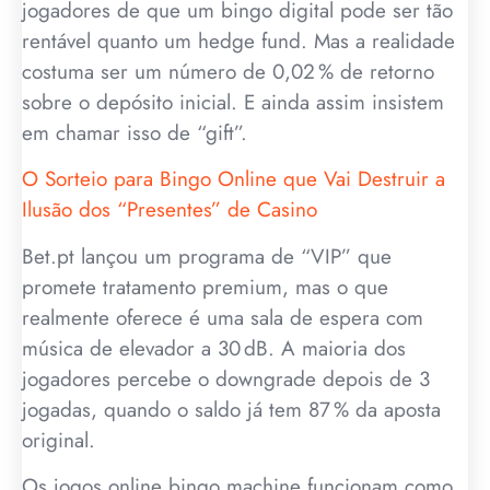
jogadores de que um bingo digital pode ser tão
rentável quanto um hedge fund. Mas a realidade
costuma ser um número de 0,02 % de retorno
sobre o depósito inicial. E ainda assim insistem
em chamar isso de “gift”.
O Sorteio para Bingo Online que Vai Destruir a
Ilusão dos “Presentes” de Casino
Bet.pt lançou um programa de “VIP” que
promete tratamento premium, mas o que
realmente oferece é uma sala de espera com
música de elevador a 30 dB. A maioria dos
jogadores percebe o downgrade depois de 3
jogadas, quando o saldo já tem 87 % da aposta
original.
Os jogos online bingo machine funcionam como